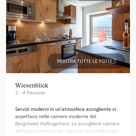
Vista giardino
Asciugacapelli
Asciugamani
Riscaldamento
Letto per bambini
forno a microonde con funzione forno
MOSTRA TUTTE LE FOTO
tradizionale
Occorrente per pulizie domestiche
Wiesenblick
Tostapane
2 - 4 Persone
WC
Servizi moderni in un'atmosfera accogliente vi
Bollitore elettrico
aspettano nelle camere moderne del
Connessione veloce ad internet
Bergchalet Haflingerherz. Le accoglienti camere
dell'appartamento per vacanze, con molta luce
Elettrodomestici e utensili da cucina