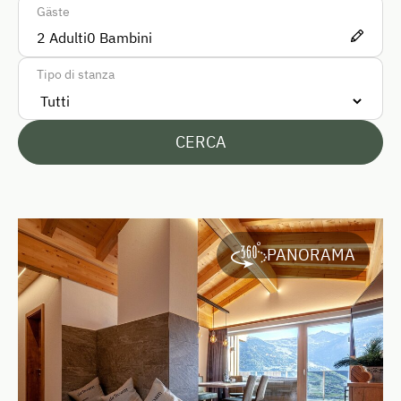
Noleggio di slittini
Gäste
Sentieri tra le malge
2
Adulti
0
Bambini
Pattinaggio su ghiaccio
Tipo di stanza
Equitazione con pony
Noleggio di biciclette
CERCA
Equitazione
Campo da tennis coperto
Campo da tennis
PANORAMA
Parco naturale
Escursione di tipo avventuroso
Sport invernali
Camminata nordica
Pista da slittino nelle vicinanze