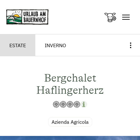
Zum Inhalt springen (Alt+0)
Zum Hauptmenü springen (Alt+1)
ESTATE
INVERNO
Bergchalet
Haflingerherz
Azienda Agricola