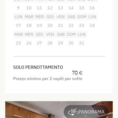
lavastoviglie e macchina per il caffè, oltre a una
combinazione di fornelli multifunzionale, offrono
9
10
11
12
13
14
15
16
un ampio spazio di manovra.
LUN
MAR
MER
GIO
VEN
SAB
DOM
LUN
17
18
19
20
21
22
23
24
Servizi
MAR
MER
GIO
VEN
SAB
DOM
LUN
Fornello elettrico a quattro piastre
25
26
27
28
29
30
31
Radio
Vista sulla montagna
SOLO PERNOTTAMENTO
Forno
70 €
Prezzo minimo per 2 ospiti per notte
Balcone/terrazza
Doccia
Cuociuova
Televisione
PANORAMA