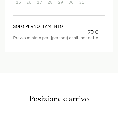
25
26
27
28
29
30
31
Radio
Vista sulla montagna
SOLO PERNOTTAMENTO
Forno
70 €
Prezzo minimo per {{person}} ospiti per notte
Balcone/terrazza
Doccia
Cuociuova
Televisione
Vista giardino
Asciugacapelli
Asciugamani
Posizione e arrivo
Riscaldamento
Letto per bambini