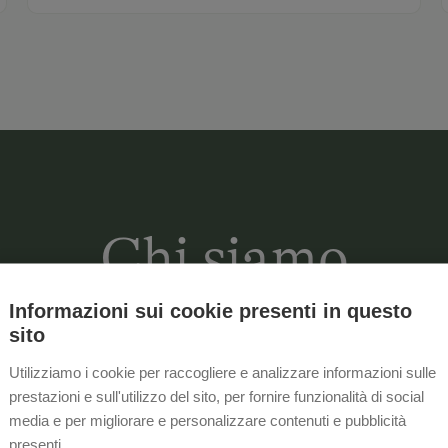
Chi siamo
Informazioni sui cookie presenti in questo
sito
Il nostro agriturismo si trova a 1.330 
Utilizziamo i cookie per raccogliere e analizzare informazioni sulle
soleggiata e tranquilla, all'entrata de
prestazioni e sull'utilizzo del sito, per fornire funzionalità di social
media e per migliorare e personalizzare contenuti e pubblicità
L'appartamento vacanze di recente co
presenti.