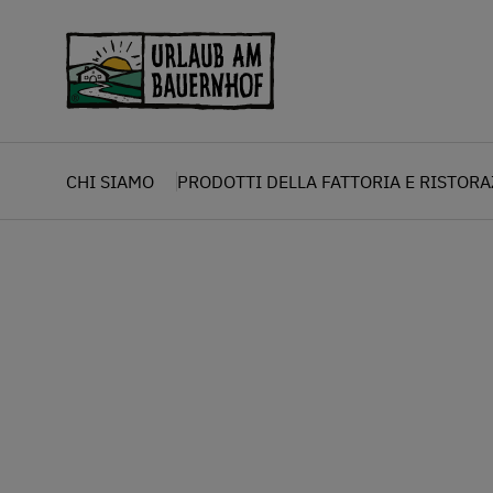
Zum Inhalt springen (Alt+0)
Zum Hauptmenü springen (Alt+1)
CHI SIAMO
PRODOTTI DELLA FATTORIA E RISTOR