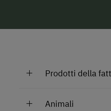
Prodotti della fat
Latte fresco, burro, yogurt fatto 
del Parco naturale Kaunergrat e d
Animali
proveniente dai cereali biologici
calde dal pollaio, ricotte piccant