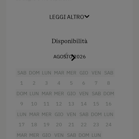
Giardino della casa
Bella cucina abitabile completamente
attrezzata, sala da pranzo con panca ad angolo
Prodotti fatti in casa
LEGGI ALTRO
in legno. Particolarmente degna di nota è la
Offerte pacchetti vacanza
scelta di arredamento, pavimento in legno,
mobili in legno massiccio con legno di vecchio
Compagni di gioco
Disponibilità
abete rosso, così come una
finestra con
Abiti per andare a lavorare in stalla
serratura nelle nostre stalle
completano
AGOSTO 2026
questo grazioso appartamento in stile tirolese.
L'appartamento è ideale per le famiglie, per via
Servizi per bambini
SAB
DOM
LUN
MAR
MER
GIO
VEN
SAB
dell'uscita nel
giardino esposto a sud
.
Servizi per neonati e bambini
1
2
3
4
5
6
7
8
Bambini benvenuti
Servizi
DOM
LUN
MAR
MER
GIO
VEN
SAB
DOM
Attività per bambini
9
10
11
12
13
14
15
16
Fornello elettrico a quattro piastre
Parco giochi per bambini
LUN
MAR
MER
GIO
VEN
SAB
DOM
LUN
Radio
Giochi
17
18
19
20
21
22
23
24
Vista sulla montagna
MAR
MER
GIO
VEN
SAB
DOM
LUN