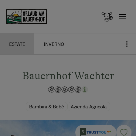
Zum Inhalt springen (Alt+0)
Zum Hauptmenü springen (Alt+1)
ESTATE
INVERNO
Bauernhof Wachter
Bambini & Bebè
Azienda Agricola
5