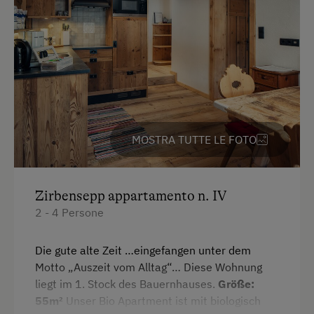
Occorrente per pulizie domestiche
Cassaforte
Telefono
WC
Bollitore elettrico
Connessione veloce ad internet
MOSTRA TUTTE LE FOTO
Cuscino anallergico
Cucina
Zirbensepp appartamento n. IV
Elettrodomestici e utensili da cucina
2 - 4 Persone
Frigorifero
Die gute alte Zeit …eingefangen unter dem
WiFi
Motto „Auszeit vom Alltag“… Diese Wohnung
liegt im 1. Stock des Bauernhauses.
Größe:
Dependance
55m²
Unser Bio Apartment ist mit biologisch
Edificio di nuova costruzione