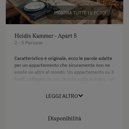
Bollitore elettrico
MOSTRA TUTTE LE FOTO
Cuscino anallergico
Angolo cottura
Elettrodomestici e utensili da cucina
Heidis Kammer - Apart 5
2 - 5 Persone
Frigorifero
WiFi
Caratteristico e originale, ecco le parole adatte
per un appartamento che sicuramente non ne
Edificio di vecchia costruzione
esiste un altro al mondo. Un appartamento su 3
Edificio principale
livelli, collegati da una piccola scala in legno - un
piccolo labirinto con molte sorprese porta risate
Letto matrimoniale (kingsize)
per grandi e piccini. L'appartamento dispone di
LEGGI ALTRO
Divano letto
2 camere, 2 bagni, cucina con fornello elettrico,
forno,
Disponibilità
Servizi