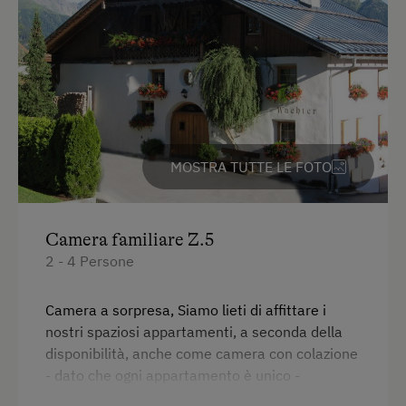
Telefono
WC
Bollitore elettrico
Connessione veloce ad internet
Angolo cottura
MOSTRA TUTTE LE FOTO
Frigorifero
WiFi
Camera familiare Z.5
2 - 4 Persone
Edificio principale
Divano letto
Camera a sorpresa, Siamo lieti di affittare i
Letto matrimoniale (queensize)
nostri spaziosi appartamenti, a seconda della
disponibilità, anche come camera con colazione
- dato che ogni appartamento è unico -
possiamo offrirvi il rispettivo appartamento