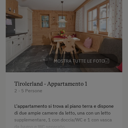
Parcheggio
Parcheggio gratuito
Parcheggio coperto
Tipo di alloggio
MOSTRA TUTTE LE FOTO
Prezzi ridotti in bassa stagione
In agriturismo
Tirolerland - Appartamento 1
Vendita diretta all'azienda agricola
2 - 5 Persone
Salotto di tipo rustico
L'appartamento si trova al piano terra e dispone
Partecipazione alla vita familiare
di due ampie camere da letto, una con un letto
supplementare, 1 con doccia/WC e 1 con vasca
Giardino / prato
da bagno e WC separato.