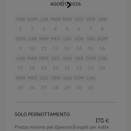
AGOSTO 2026
Fornello elettrico a quattro piastre
Radio
SAB
DOM
LUN
MAR
MER
GIO
VEN
SAB
1
2
3
4
5
6
7
8
Vista sulla montagna
DOM
LUN
MAR
MER
GIO
VEN
SAB
DOM
Forno
9
10
11
12
13
14
15
16
Vasca con doccia combinata
LUN
MAR
MER
GIO
VEN
SAB
DOM
LUN
Balcone/terrazza
17
18
19
20
21
22
23
24
Doccia
MAR
MER
GIO
VEN
SAB
DOM
LUN
Televisione
25
26
27
28
29
30
31
Lettino a sbarre per neonati
Asciugacapelli
SOLO PERNOTTAMENTO
Asciugamani
170 €
Riscaldamento
Prezzo minimo per {{person}} ospiti per notte