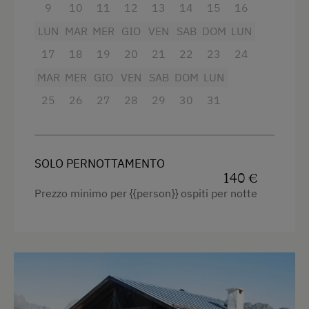
9
10
11
12
13
14
15
16
Vista sulla montagna
LUN
MAR
MER
GIO
VEN
SAB
DOM
LUN
Balcone/terrazza
17
18
19
20
21
22
23
24
Doccia
MAR
MER
GIO
VEN
SAB
DOM
LUN
Televisione
25
26
27
28
29
30
31
Lettino a sbarre per neonati
Asciugacapelli
SOLO PERNOTTAMENTO
Asciugamani
140 €
Prezzo minimo per {{person}} ospiti per notte
Riscaldamento
Macchina del caffè
Letto per bambini
Occorrente per pulizie domestiche
Cassaforte