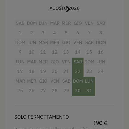
AGOSTO 2026
Equitazione con pony
Dependance
Servizi
Piste ciclabili
Edificio di nuova costruzione
SAB
DOM
LUN
MAR
MER
GIO
VEN
SAB
Fornello elettrico a quattro piastre
Pista da slittino nelle vicinanze
Letto matrimoniale (kingsize)
1
2
3
4
5
6
7
8
Radio
Servizio navetta per i campi da sci in prossimità
Divano letto
DOM
LUN
MAR
MER
GIO
VEN
SAB
DOM
Vista sulla montagna
dell'alloggio
9
10
11
12
13
14
15
16
Vasca da bagno
Sciare
LUN
MAR
MER
GIO
VEN
SAB
DOM
LUN
Vasca con doccia combinata
Tennis da tavolo
17
18
19
20
21
22
23
24
Balcone/terrazza
Escursione
MAR
MER
GIO
VEN
SAB
DOM
LUN
Doccia
25
26
27
28
29
30
31
Sport invernali
Televisione
Altri servizi e particolarità
Servizio bevande nella struttura
SOLO PERNOTTAMENTO
Vacanza Attiva
Lettino a sbarre per neonati
190 €
Equitazione