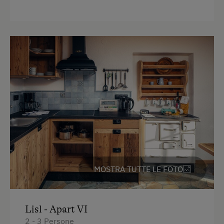
Macchina del caffè
Letto per bambini
Occorrente per pulizie domestiche
Cassaforte
Telefono
WC
Bollitore elettrico
Cuscino anallergico
Angolo cottura
MOSTRA TUTTE LE FOTO
Cucina
Elettrodomestici e utensili da cucina
Lisl - Apart VI
WiFi
2 - 3 Persone