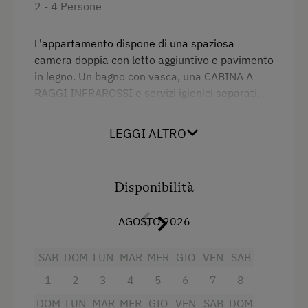
Cucina
2 - 4 Persone
Elettrodomestici e utensili da cucina
L'appartamento dispone di una spaziosa
Frigorifero
camera doppia con letto aggiuntivo e pavimento
in legno. Un bagno con vasca, una CABINA A
WiFi
RAGGI INFRAROSSI e servizi igienici separati.
Dependance
La grande cucina con belle travi a vista
presenta un tavolo da pranzo, un divano letto a
Edificio di nuova costruzione
LEGGI ALTRO
due piani separati visivamente, TV, telefono,
Letto matrimoniale (kingsize)
accesso a Internet e cassetta di sicurezza. La
cucina in stile country è completamente
Disponibilità
arredata con bel balcone.
AGOSTO 2026
Servizi
SAB
DOM
LUN
MAR
MER
GIO
VEN
SAB
Fornello elettrico a quattro piastre
1
2
3
4
5
6
7
8
Radio
DOM
LUN
MAR
MER
GIO
VEN
SAB
DOM