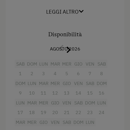
hochwertigen edlem Zirbenholz ausgestattet.
Das Zirbenholz bewirkt einen ruhigen und
Letto matrimoniale (kingsize)
LEGGI ALTRO
erholsamen Schlaf und wurde seit jeher als
Letto matrimoniale (queensize)
ideales Holz für unsere Stuben und Kammern
verwendet. Die Wohnung verfügt über zwei voll
Disponibilità
vertäfelten Doppelzimmer, Küche im
Landhausstil mit Eckbank, 2x TV, 2x Dusche und
AGOSTO 2026
WC. Das Apartment ist ideal für 4-5 Personen.
Achtung: Schlafraumhöhe max. 1.90cm
SAB
DOM
LUN
MAR
MER
GIO
VEN
SAB
1
2
3
4
5
6
7
8
Servizi
DOM
LUN
MAR
MER
GIO
VEN
SAB
DOM
Fornello elettrico a quattro piastre
9
10
11
12
13
14
15
16
Radio
LUN
MAR
MER
GIO
VEN
SAB
DOM
LUN
17
18
19
20
21
22
23
24
Vista sulla montagna
MAR
MER
GIO
VEN
SAB
DOM
LUN
Doccia