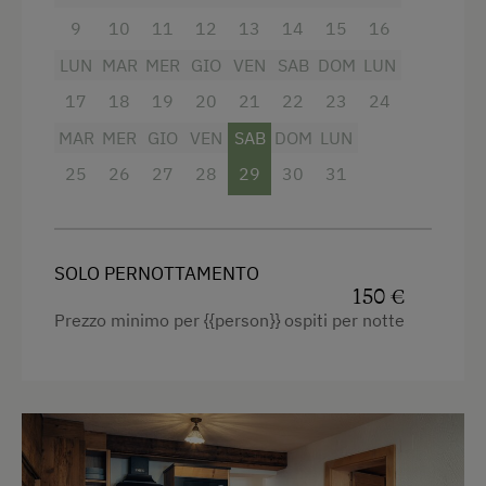
Vista sulla montagna
9
10
11
12
13
14
15
16
Vasca da bagno
LUN
MAR
MER
GIO
VEN
SAB
DOM
LUN
Vasca con doccia combinata
17
18
19
20
21
22
23
24
Balcone/terrazza
MAR
MER
GIO
VEN
SAB
DOM
LUN
Televisione
25
26
27
28
29
30
31
Servizio bevande nella struttura
Lettino a sbarre per neonati
SOLO PERNOTTAMENTO
Asciugacapelli
150 €
Prezzo minimo per {{person}} ospiti per notte
Asciugamani
Riscaldamento
Letto per bambini
Forno a microonde