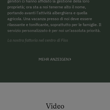
genitori ci hanno affidato la gestione della loro
proprietà; ora sta a noi tenerne alto il nome,
portando avanti l'attività alberghiera e quella
agricola. Una vacanza presso di noi deve essere
rilassante e tonificante, soprattutto per le famiglie. Il
servizio personalizzato è per noi un'assoluta priorità.
La nostra fattoria nel centro di Fiss
La nostra struttura vanta una posizione centrale
su
una tranquilla stradina laterale di Fiss
. Il
MEHR ANZEIGEN
complesso vanta
350 anni di storia
. Costruito in stile
retico, è caratterizzato da un portone ad arco.
L'edificio principale e la dependance con i suoi
nuovissimi appartamenti rustici, accoglienti e
confortevoli
, invitano famiglie e viaggiatori solitari
che sanno apprezzare le cose buone e belle a
rilassarsi e stare bene.
Video
Tradizione e comfort moderni. I nostri alloggi,
camere