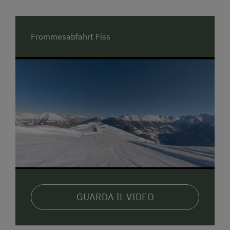
e appartamenti
, sono stati inseriti nella categoria
4
fiori
, massimo riconoscimento assegnato alle
strutture di
Vacanze in
Fattoria
.
Frommesabfahrt Fiss
GUARDA IL VIDEO