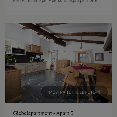
Prezzo minimo per {{person}} ospiti per notte
Asciugacapelli
Aiuto nella fattoria
Asciugamani
Attività Invernale
Riscaldamento
Delizie Gastronomiche
Letto per bambini
Vacanza Per Famiglia
Forno a microonde
Occorrente per pulizie domestiche
Cassaforte
Telefono
WC
Bollitore elettrico
MOSTRA TUTTE LE FOTO
Connessione veloce ad internet
Cuscino anallergico
Giebelapartment - Apart 3