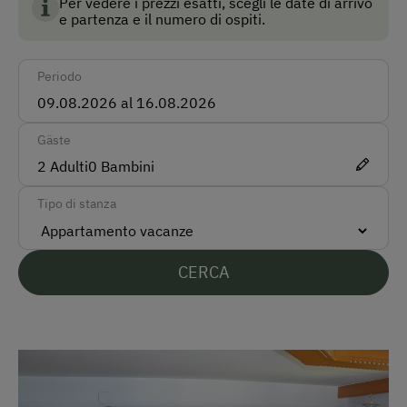
Per vedere i prezzi esatti, scegli le date di arrivo
Come raggiungerci
e partenza e il numero di ospiti.
Macchina
Periodo
Modalità di pagamento accettate
Pagamento in contanti
Gäste
2
Adulti
0
Bambini
Lingue parlate sul posto
Tipo di stanza
Tedesco
Parcheggio
CERCA
Parcheggio gratuito
In agriturismo
Prodotti fatti in casa