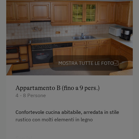
Servizi per bambini
Servizi per neonati e bambini
Bambini benvenuti
Servizi dell'alloggio
MOSTRA TUTTE LE FOTO
Biancheria a disposizione
Piatti a disposizione
Appartamento B (fino a 9 pers.)
Lavastoviglie
4 - 8 Persone
Cucina comune
Macchina del caffè
Confortevole cucina abitabile, arredata in stile
rustico con molti elementi in legno
Microonde
Lavatrice
Servizi