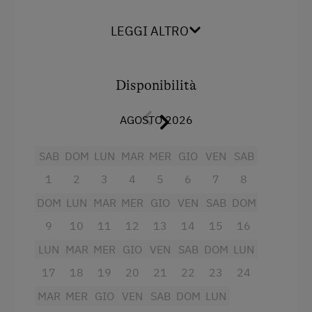
Ristorazione
Fornello elettrico a quattro piastre
LEGGI ALTRO
Forno
Pasti esclusi
Balcone/terrazza
Sorgente di acqua potabile privata
Disponibilità
Televisione
Internet
AGOSTO 2026
Lettino a sbarre per neonati
Internet gratuito
SAB
DOM
LUN
MAR
MER
GIO
VEN
SAB
Riscaldamento
1
2
3
4
5
6
7
8
Bollitore elettrico
Attività all'agiturismo o nei dintorni
DOM
LUN
MAR
MER
GIO
VEN
SAB
DOM
Radio
Percorso avventuroso
9
10
11
12
13
14
15
16
Doccia
Parco nazionale
LUN
MAR
MER
GIO
VEN
SAB
DOM
LUN
Vista giardino
Camminata nordica
17
18
19
20
21
22
23
24
Asciugacapelli
Malga
MAR
MER
GIO
VEN
SAB
DOM
LUN
Macchina del caffè