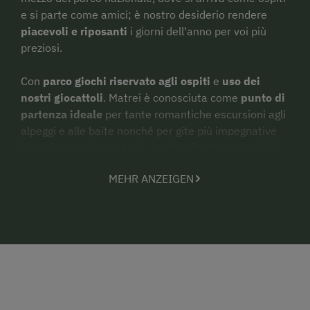
e si parte come amici; è nostro desiderio rendere
piacevoli e riposanti
i giorni dell'anno per voi più
preziosi.
Con
parco giochi riservato agli ospiti
e
uso dei
nostri giocattoli
. Matrei è conosciuta come
punto di
partenza ideale
per tante romantiche escursioni agli
alpeggi e alle baite nonché per gite più impegnative
lungo i percorsi montani - partite direttamente dalla
nostra casa per le vostre escursioni nel suggestivo
MEHR ANZEIGEN
paesaggio del parco nazionale Alti Tauri. Monti e valli
garantiscono una
vacanza in armonia
tra persone
semplici e ospitali.
Vacanza nella fattoria agrituristica Rieplerhof -
dove gli ospiti diventano amici...
Attendiamo con gioia la vostra visita - famiglia Steiner