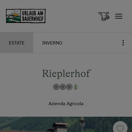
Zum Inhalt springen (Alt+0)
Zum Hauptmenü springen (Alt+1)
ESTATE
INVERNO
Rieplerhof
Azienda Agricola