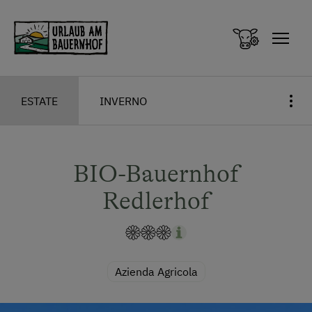
Zum Inhalt springen (Alt+0)
Zum Hauptmenü springen (Alt+1)
ESTATE
INVERNO
BIO-Bauernhof
Redlerhof
Azienda Agricola