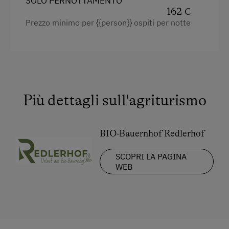
SOLO PERNOTTAMENTO
Asciugacapelli
162 €
Macchina del caffè
Prezzo minimo per {{person}} ospiti per notte
Bollitore elettrico
Cucina
Frigorifero
TV via satellite e Pay TV
Più dettagli sull'agriturismo
Asciugamani
Letto matrimoniale (kingsize)
BIO-Bauernhof Redlerhof
Letto singolo
SCOPRI LA PAGINA
WEB