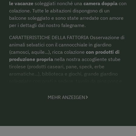
le vacanze
soleggiati nonché una
camera doppia
con
colazione. Tutte le abitazioni dispongono di un
balcone soleggiato e sono state arredate con amore
per i dettagli dal nostro falegname.
CARATTERISTICHE DELLA FATTORIA Osservazione di
animali selvatici con il cannocchiale in giardino
(camosci, aquile...), ricca colazione
con prodotti di
produzione propria
nella nostra accogliente stube
tirolese (prodotti caseari, pane, speck, erbe
aromatiche...), biblioteca e giochi, grande giardino
soleggiato con posti a sedere, tavolo da ping pong e
prato, fonte Kneipp,
baita Lasnitzenhütte
, 1.900 m,
con possibilità di pernottamento - vista panoramica
MEHR ANZEIGEN
sul Grossvenediger.
Il nostro paese è
un punto di partenza ideale per
escursioni alle malghe e in montagna
alla scoperta
della fauna e della flora locali.
Un paradiso
per