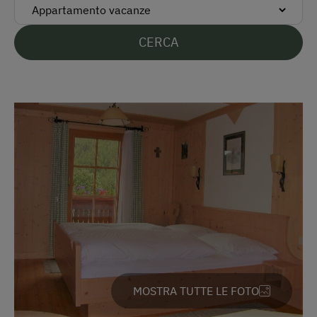
Parcheggio
CERCA
Parcheggio gratuito
Parcheggio coperto per motocicli
Parcheggio coperto per bici
In agriturismo
Salotto di tipo rustico
Giardino / prato
Giardino della casa
Prodotti fatti in casa
Servizi per bambini
MOSTRA TUTTE LE FOTO
Bambini benvenuti