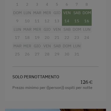
Internet gratuito
1
2
3
4
5
6
7
8
Radio
DOM
LUN
MAR
MER
GIO
VEN
SAB
DOM
Attività all'agiturismo o nei dintorni
Vista sulla montagna
9
10
11
12
13
14
15
16
Sentieri tra le malge
Forno
LUN
MAR
MER
GIO
VEN
SAB
DOM
LUN
Alpinismo
17
Balcone/terrazza
18
19
20
21
22
23
24
Guida alpina
MAR
MER
GIO
VEN
SAB
DOM
LUN
Doccia
Pattinaggio su ghiaccio
25
26
27
28
29
30
31
Televisione
Noleggio di biciclette
Asciugacapelli
Escursioni a cavallo guidate
Macchina del caffè
SOLO PERNOTTAMENTO
Alpinismo con guida
126 €
Bollitore elettrico
Prezzo minimo per {{person}} ospiti per notte
Escursione guidata
Cucina
Arrampicata
Frigorifero
Parco avventura
TV via satellite e Pay TV