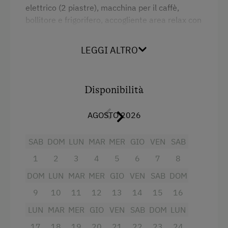
elettrico (2 piastre), macchina per il caffè,
Servizio navetta per i campi da sci in prossimità
bollitore e frigorifero, accogliente area relax con
dell'alloggio
divano, TV e radio; camera con letto a due
Sciare
piazze e possibilità di aggiungere una culla per
LEGGI ALTRO
neonati. Doccia/WC con finestre. Balcone
Maestro di sci
privato soleggiato e rivolto a sud/sud est con
sedie. Servizio pane fresco. Prezzo: Estate 65,--
Sklift
Disponibilità
EUR Inverno 65,00 EUR inclusa corrente e
Campo da tennis
pulizie finali, più tassa di soggiorno
AGOSTO 2026
Tennis da tavolo
Servizi
Escursione
SAB
DOM
LUN
MAR
MER
GIO
VEN
SAB
Escursione a cavallo
Radio
1
2
3
4
5
6
7
8
Equitazione invernale
DOM
LUN
MAR
MER
GIO
VEN
SAB
DOM
Vista sulla montagna
9
10
11
12
13
14
15
16
Sport invernali
Balcone/terrazza
LUN
MAR
MER
GIO
VEN
SAB
DOM
LUN
Doccia
Servizi business
17
18
19
20
21
22
23
24