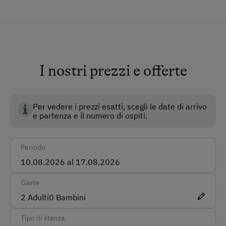
Macchina
Autobus
Taxi
I nostri prezzi e offerte
Treno
BIO AUSTRIA è sinonimo di agricoltura biologica
controllata in Austria e garantisce i più alti standard
Modalità di pagamento accettate
per l'ambiente, il benessere degli animali e la qualità
Per vedere i prezzi esatti, scegli le date di arrivo
e partenza e il numero di ospiti.
degli alimenti.
Pagamento in contanti
Bonifico bancario
Periodo
Lingue parlate sul posto
Gäste
Tedesco
2
Adulti
0
Bambini
Inglese
Tipo di stanza