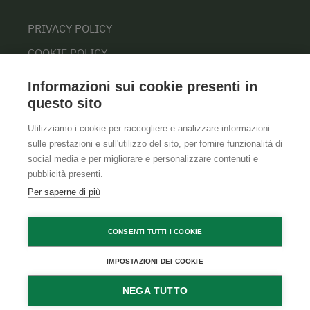
PRIVACY POLICY
COOKIE POLICY
Informazioni sui cookie presenti in
questo sito
Utilizziamo i cookie per raccogliere e analizzare informazioni
sulle prestazioni e sull'utilizzo del sito, per fornire funzionalità di
social media e per migliorare e personalizzare contenuti e
pubblicità presenti.
Per saperne di più
CONSENTI TUTTI I COOKIE
IMPOSTAZIONI DEI COOKIE
NEGA TUTTO
RICHIEDI
PRENOTA
DISPONIBILITÀ
DIRETTAMENTE