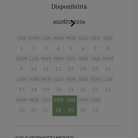
persone 70,
Disponibilità
Bambini fino a 14 anni nella camera dei genitori
EUR 10
AGOSTO 2026
15 EUR per adulto aggiuntivo
Tutti i prezzi escl. Tassa di soggiorno e pulizie
SAB
DOM
LUN
MAR
MER
GIO
VEN
SAB
finali
1
2
3
4
5
6
7
8
Servizi
DOM
LUN
MAR
MER
GIO
VEN
SAB
DOM
9
10
11
12
13
14
15
16
Radio
LUN
MAR
MER
GIO
VEN
SAB
DOM
LUN
Vista sulla montagna
17
18
19
20
21
22
23
24
Forno
MAR
MER
GIO
VEN
SAB
DOM
LUN
Balcone/terrazza
25
26
27
28
29
30
31
Doccia
Televisione