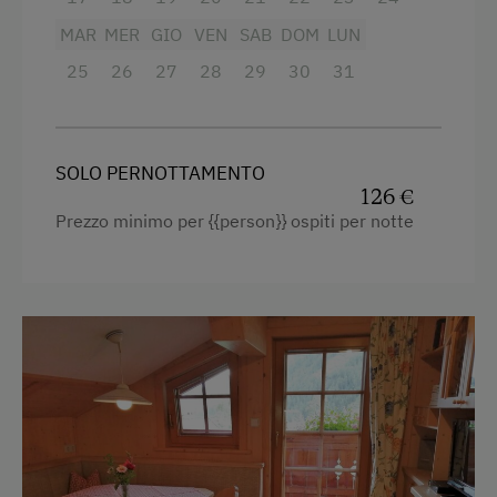
Televisione
Fax
MAR
MER
GIO
VEN
SAB
DOM
LUN
Asciugacapelli
25
26
27
28
29
30
31
Fotocopiatrice
Macchina del caffè
Altri servizi e particolarità
Bollitore elettrico
SOLO PERNOTTAMENTO
Angolo cottura
Vacanza Attiva
126 €
Frigorifero
Aiuto nella fattoria
Prezzo minimo per {{person}} ospiti per notte
TV via satellite e Pay TV
Attività Invernale
Asciugamani
Delizie Gastronomiche
Letto matrimoniale (kingsize)
Vacanza Per Famiglia