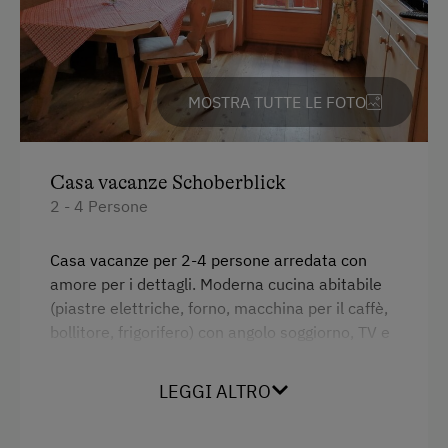
MOSTRA TUTTE LE FOTO
Casa vacanze Schoberblick
2 - 4 Persone
Casa vacanze per 2-4 persone arredata con
amore per i dettagli. Moderna cucina abitabile
(piastre elettriche, forno, macchina per il caffè,
bollitore, frigorifero) con angolo soggiorno, TV e
radio. 1 camera doppia, 1 camera tripla,
doccia/WC con finestra. Balcone rivolto a sud
LEGGI ALTRO
con sedie. Servizio pane fresco
Prezzi estate: 2 persone 65 EUR, inverno: 2