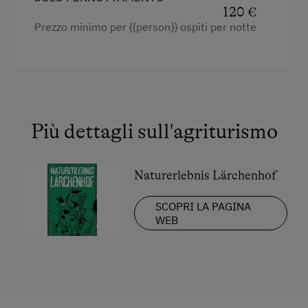
120 €
Guida naturalistica
Asciugamani
Prezzo minimo per {{person}} ospiti per notte
Parco naturale
Forno a microonde
Camminata nordica
Occorrente per pulizie domestiche
Equitazione con pony
Tostapane
Pista da slittino nelle vicinanze
Bollitore elettrico
Più dettagli sull'agriturismo
Ciaspolata
Connessione veloce ad internet
Sciare
Cucina
Naturerlebnis Lärchenhof
Maestro di sci
Elettrodomestici e utensili da cucina
SCOPRI LA PAGINA
WEB
Sklift
Frigorifero
Vendita di skipass nell'alloggio
Camere comunicanti
Escursione
Edificio principale
Sport invernali
Divano letto