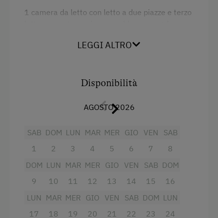
1 camera da letto con letto a due piazze e terzo
Aiutare in fattoria
letto separato, cucina monoblocco, angolo
Offerte pacchetti vacanza
soggiorno separato da una porta scorrevole,
LEGGI ALTRO
ampio soggiorno con divano letto a due piazze,
Giri con il trattore
doccia con doppio lavandino, WC, anticamera,
balcone rivolto a sud, TV a colori con canali via
Servizi per bambini
cavo, radio, circa 55 mq
Disponibilità
Servizi per neonati e bambini
AGOSTO 2026
Servizi
Bambini benvenuti
Attività per bambini
SAB
Fornello elettrico a quattro piastre
DOM
LUN
MAR
MER
GIO
VEN
SAB
1
2
3
4
5
6
7
8
Parco giochi per bambini
Radio
DOM
LUN
MAR
MER
GIO
VEN
SAB
DOM
Casetta da giardino per bambini
Vista sulla montagna
9
10
11
12
13
14
15
16
Giochi
Forno
LUN
MAR
MER
GIO
VEN
SAB
DOM
LUN
Balcone/terrazza
Servizi dell'alloggio
17
18
19
20
21
22
23
24