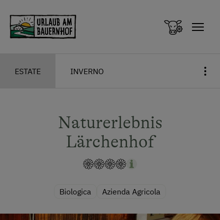
Zum Inhalt springen (Alt+0)
Zum Hauptmenü springen (Alt+1)
ESTATE
INVERNO
Naturerlebnis
Lärchenhof
Biologica
Azienda Agricola