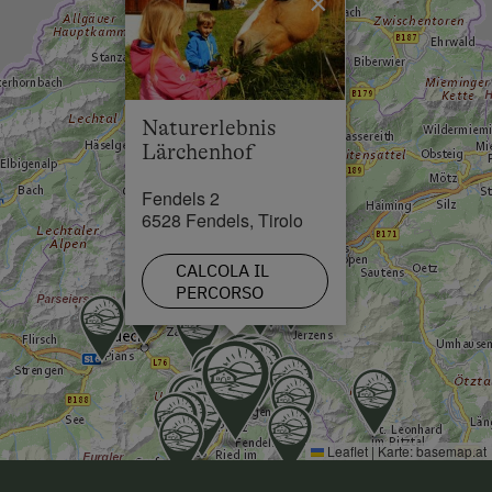
×
Lago / stagno in 9 km
Skilift in 0.1 km
Pista da sci di fondo in 0.1 km
Naturerlebnis
Lärchenhof
Fendels 2
6528 Fendels, Tirolo
CALCOLA IL
PERCORSO
Leaflet
|
Karte:
basemap.at