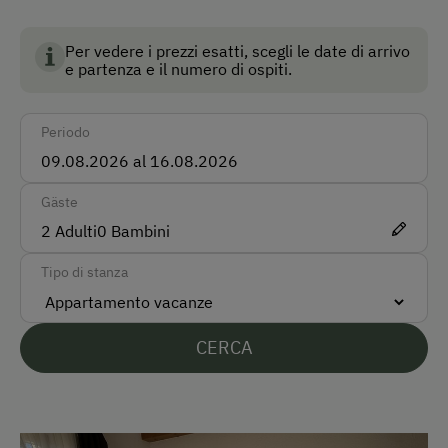
Macchina
Per vedere i prezzi esatti, scegli le date di arrivo
Autobus
e partenza e il numero di ospiti.
Funicolare
Periodo
Taxi
Treno
Gäste
Modalità di pagamento accettate
2
Adulti
0
Bambini
Bonifico bancario
Tipo di stanza
Lingue parlate sul posto
CERCA
Tedesco
Inglese
Italiano