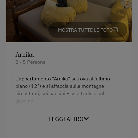
Frigorifero
Navetta per la stazione ferroviaria
Camere comunicanti
Bevanda di benvenuto
WiFi
MOSTRA TUTTE LE FOTO
Edificio principale
Internet
Letto matrimoniale
Internet gratuito
Arnika
Letto singolo
WiFi
2 - 5 Persone
Attività all'agiturismo o nei dintorni
L'appartamento "Arnika" si trova all'ultimo
piano (il 2°) e si affaccia sulle montagne
Gite in montagna
circostanti, sui paesini Fiss e Ladis e sul
giardino
Sentieri tra le malge
Lago balneabile
1 camera da letto con letto a due piazze e letto
LEGGI ALTRO
a castello, ingresso con guardaroba e divano
Alpinismo
letto a due piazze, cucina abitabile con cucina
monoblocco, angolo soggiorno e divano, doccia
Guida alpina