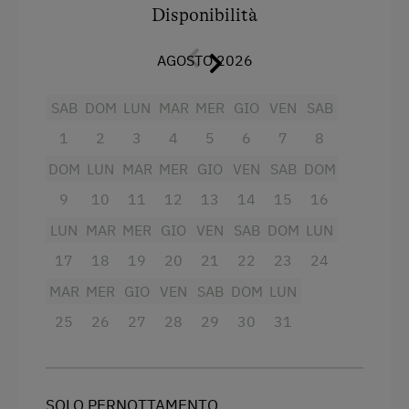
con lavandino, WC, balcone, TV a colori con
Disponibilità
Curling
canali via cavo, radio, circa 45 mq
AGOSTO 2026
Noleggio di biciclette
Servizi
Piscina all'aperto
SAB
DOM
LUN
MAR
MER
GIO
VEN
SAB
Stazione sciistica tutto l'anno
Fornello elettrico a quattro piastre
1
2
3
4
5
6
7
8
Alpinismo con guida
Radio
DOM
LUN
MAR
MER
GIO
VEN
SAB
DOM
Escursione guidata
Vista sulla montagna
9
10
11
12
13
14
15
16
Serata degli ospiti
LUN
MAR
MER
GIO
VEN
SAB
DOM
LUN
Forno
17
18
19
20
21
22
23
24
Percorsi da corsa
Balcone/terrazza
MAR
MER
GIO
VEN
SAB
DOM
LUN
Bowling
Doccia
25
26
27
28
29
30
31
Arrampicata
Televisione
Via ferrata
Servizio bevande nella struttura
Noleggio di slittini
Asciugacapelli
SOLO PERNOTTAMENTO