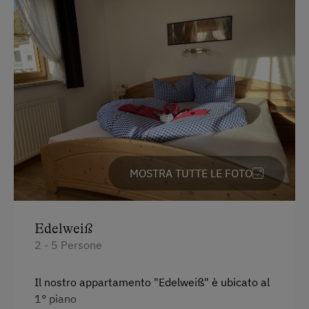
Parcheggio
Ricarica per auto elettriche
Parcheggio gratuito
Parcheggio coperto per bici
In agriturismo
MOSTRA TUTTE LE FOTO
Vendita diretta all'azienda agricola
Discesa dall’alpeggio
Partecipazione alla vita familiare
Edelweiß
2 - 5 Persone
Giardino / prato
Prodotti fatti in casa
Il nostro appartamento "Edelweiß" è ubicato al
1° piano
Offerta di creatività