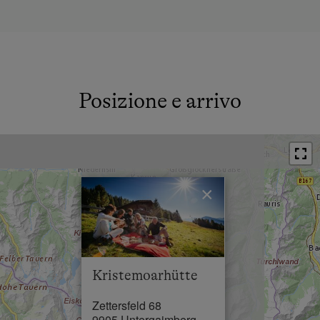
Posizione e arrivo
×
Kristemoarhütte
Zettersfeld 68
9905 Untergaimberg,