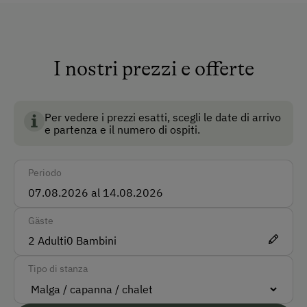
giorno.
Tedesco
Inglese
I nostri prezzi e offerte
Tipo di alloggio
Malga tipica
Per vedere i prezzi esatti, scegli le date di arrivo
e partenza e il numero di ospiti.
Altri servizi e particolarità
Periodo
Vacanza Attiva
Attività Invernale
Gäste
Vacanza Per Famiglia
2
Adulti
0
Bambini
Tipo di stanza