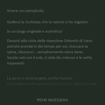
Vivere con semplicità.
Godersi la ricchezza che la natura ci ha regalato.
In un luogo originale e autentico!
Davanti alla vista delle maestose Dolomiti di Lienz
potrete prendervi del tempo per voi, staccare la
spina, rilassarvi... semplicemente stare bene.
Sarete soli con il sole, il cielo blu intenso e le vette
imponenti.
La pace vi sommergerà, anche l'anima.
Catturate questi momenti per il vostro ritorno a casa.
Finché non ci farete nuovamente visita al rifugio
Kristemoarhütte o alla fattoria Kristemoarhof, per
MEHR ANZEIGEN
ricaricarvi di nuova energia.