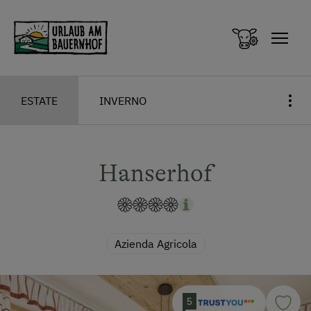
Zum Inhalt springen (Alt+0)
Zum Hauptmenü springen (Alt+1)
ESTATE
INVERNO
Hanserhof
Azienda Agricola
5