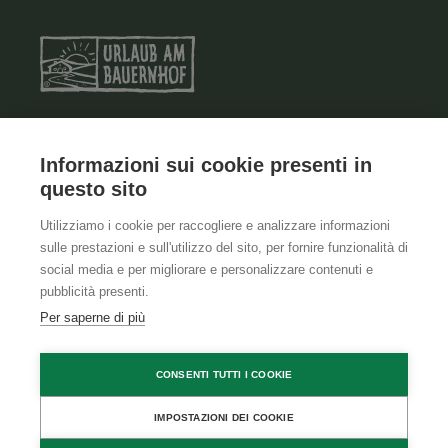
Informazioni sui cookie presenti in
TERMINI E CONDIZIONI GENERALI
questo sito
INFORMAZIONE LEGALE
Utilizziamo i cookie per raccogliere e analizzare informazioni
sulle prestazioni e sull'utilizzo del sito, per fornire funzionalità di
CONTATTI
social media e per migliorare e personalizzare contenuti e
pubblicità presenti.
Per saperne di più
PRIVACY POLICY
CONSENTI TUTTI I COOKIE
COOKIE POLICY
IMPOSTAZIONI DEI COOKIE