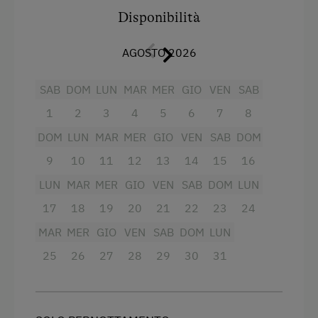
completamente attrezzata, separata dal
Disponibilità
soggiorno da una porta scorrevole, dotata di
Lavastoviglie Cucina elettrica con forno
AGOSTO 2026
Aspiratore Caffettiera Bollitore Frigorifero con
scomparto congelatore Pentole... TV satellitare
SAB
DOM
LUN
MAR
MER
GIO
VEN
SAB
Radio gratuito W-Lan 1 bagno con lavabo,
doccia e vasca ad angolo 1 bagno con lavabo,
1
2
3
4
5
6
7
8
doccia e WC 1 WC exra ogni camera con uscita
DOM
LUN
MAR
MER
GIO
VEN
SAB
DOM
sul balcone Balcone e terrazza solarium con
vista sul magnifico mondo alpino della Zillertal
9
10
11
12
13
14
15
16
LUN
MAR
MER
GIO
VEN
SAB
DOM
LUN
Servizi
17
18
19
20
21
22
23
24
Fornello elettrico a quattro piastre
MAR
MER
GIO
VEN
SAB
DOM
LUN
25
26
27
28
29
30
31
Radio
Vista sulla montagna
Forno