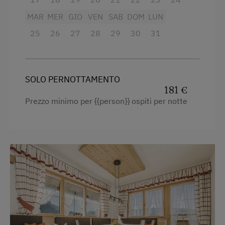
Bevanda di benvenuto
Forno
MAR
MER
GIO
VEN
SAB
DOM
LUN
Internet
Vasca da bagno
25
26
27
28
29
30
31
Balcone/terrazza
Internet gratuito
Doccia
WiFi
SOLO PERNOTTAMENTO
Televisione
181 €
Attività all'agiturismo o nei dintorni
Prezzo minimo per {{person}} ospiti per notte
Vista giardino
Equitazione con pony
Asciugamani
Sklift
Letto per bambini
Tennis da tavolo
Tostapane
Escursione
Bollitore elettrico
Sport invernali
Connessione veloce ad internet
Cucina
Altri servizi e particolarità