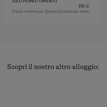
SOLO PERNOTTAMENTO
191 €
Vasca da bagno
Prezzo minimo per {{person}} ospiti per notte
Balcone/terrazza
Doccia
Televisione
Vista giardino
Asciugamani
Letto per bambini
Scopri il nostro altro alloggio:
Tostapane
Bollitore elettrico
Connessione veloce ad internet
Cucina
Elettrodomestici e utensili da cucina