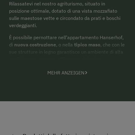
Rilassatevi nel nostro agriturismo, situato in
posizione ottimale, dotato di una vista mozzafiato
sulle maestose vette e circondato da prati e boschi
verdeggianti.
È
possibile pernottare nell’appartamento Hanserhof,
di
nuova costruzione
, o nella
tipico maso
, che con le
sue strutture in legno garantisce un ambiente di alta
qualità e una vacanze all’insegna del relax.
Agriturismo insignito di quattro fiori per la qualità,
MEHR ANZEIGEN
situato sopra la località di Zell am Ziller, vicino alla
stazione intermedia della Zillertal Arena.
Nel cuore della Zillertal Arena, fra i suoi magnifici
monti, vi sentirete come a casa e noi saremo pronti
ad accoglier
vi con una grappa di benvenuto.
Ottima musica per i nostri ospiti, che potranno
rilassarsi davanti a un bicchiere di vino.