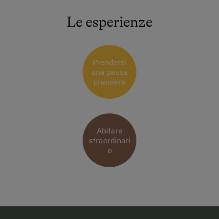
Le esperienze
Prendersi
una pausa
prendere
Abitare
straordinari
o