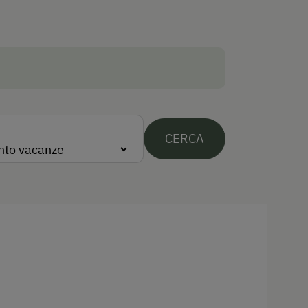
Percorsi da corsa
Arrampicata
Percorsi per carrozze
Camminata nordica
Equitazione con pony
CERCA
Piste ciclabili
Equitazione
Lezioni di equitazione
Percorsi a cavallo
Pista da slittino nelle vicinanze
Servizio navetta per i campi da sci
in prossimità dell'alloggio