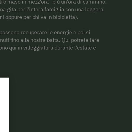
stro maso in mezz'ora più un'ora di cammino.
a gita per l'intera famiglia con una leggera
i oppure per chi va in bicicletta).
 possono recuperare le energie e poi si
ti fino alla nostra baita. Qui potrete fare
sono qui in villeggiatura durante l'estate e