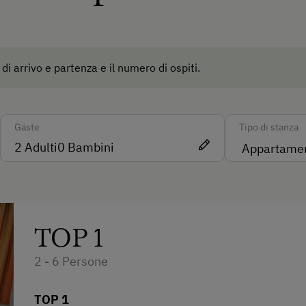
he lama, pecore, galline, conigli e gatti.
Terrazza
Stenditoio
 di arrivo e partenza e il numero di ospiti.
Ristorazione
Pasti esclusi
Gäste
Tipo di stanza
2
Adulti
0
Bambini
Internet
Internet gratuito
WiFi
TOP 1
2 - 6 Persone
TOP 1