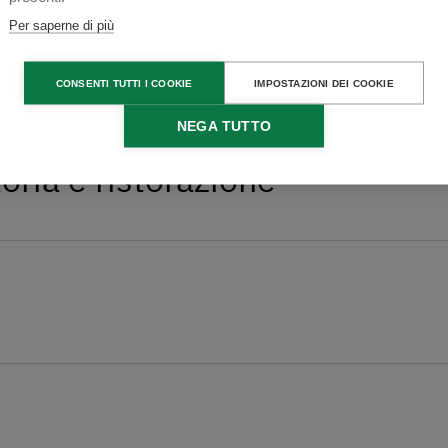
Per saperne di più
CONSENTI TUTTI I COOKIE
IMPOSTAZIONI DEI COOKIE
NEGA TUTTO
toria e ristorazione
 in casa
to un allevamento per cavalli e offre
 prenotare il giro in carrozza con i nostri
riamo anche lezioni di equitazione.