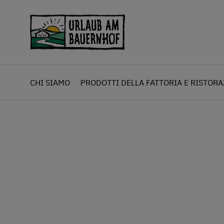
Zum Inhalt springen (Alt+0)
Zum Hauptmenü springen (Alt+1)
CHI SIAMO
PRODOTTI DELLA FATTORIA E RISTOR