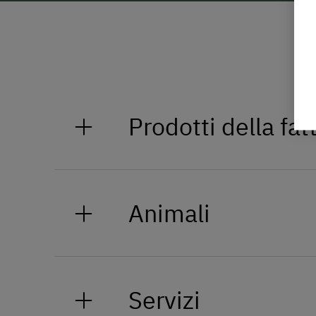
Prodotti della fat
Marmellata e succo di mele fatto
Animali
Il nostro maso nel 2006 è diventa
spazio a circa 30 animali. Potrete
Servizi
cavalli, oppure, su richiesta, off