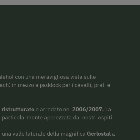
lehof con una meravigliosa vista sulle
ch) in mezzo a paddock per i cavalli, prati e
e
ristrutturato
e arredato nel
2006/2007.
La
è particolarmente apprezzata dai nostri ospiti.
n una valle laterale della magnifica
Gerlostal
a