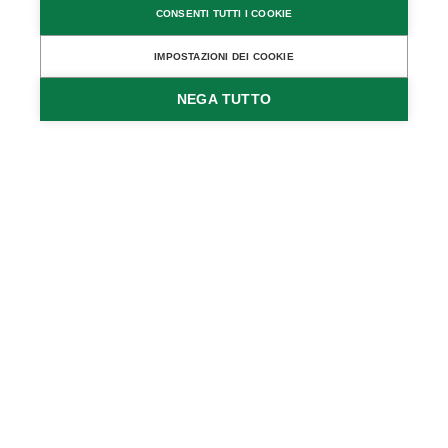
CONSENTI TUTTI I COOKIE
IMPOSTAZIONI DEI COOKIE
UNTERKÜNFTE FINDEN
NEGA TUTTO
Pitztal - Il tetto del
Tirolo
Avete voglia di una vacanza in una delle valli laterali
più belle e selvagge delle Alpi Orientali? Anche
l'offerta per il tempo libero è selvaggia: trail running,
go-kart nello Zirbenpark Hochzeiger, gite in gommone
sul Rifflsee, arrampicata su ghiaccio, freeride, free
tour sul ghiacciaio e bungy jumping sono solo alcune