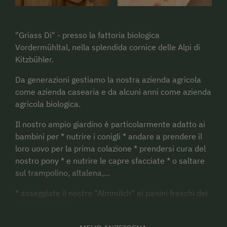
"Griass Di" - presso la fattoria biologica
Vordermühltal, nella splendida cornice delle Alpi di
Kitzbühler.
Da generazioni gestiamo la nostra azienda agricola
come azienda casearia e da alcuni anni come azienda
agricola biologica.
Il nostro ampio giardino è particolarmente adatto ai
bambini per * nutrire i conigli * andare a prendere il
loro uovo per la prima colazione * prendersi cura del
nostro pony * e nutrire le capre sfacciate * o saltare
sul trampolino, altalena,...
* assaggiate il nostro "Almmilch" ai panini freschi dei
nostri Dorbäcker.
* Conoscere la produzione di latte nella nostra