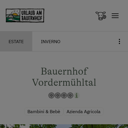
Zum Inhalt springen (Alt+0)
Zum Hauptmenü springen (Alt+1)
ESTATE
INVERNO
Bauernhof
Vordermühltal
Bambini & Bebè
Azienda Agricola