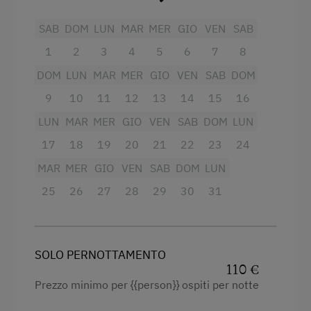
con prodotti propri e regionali.
Casetta da giardino per bambini
SAB
DOM
LUN
MAR
MER
GIO
VEN
SAB
Giochi
1
2
3
4
5
6
7
8
Servizi
DOM
LUN
MAR
MER
GIO
VEN
SAB
DOM
Servizi dell'alloggio
Radio
9
10
11
12
13
14
15
16
Biancheria a disposizione
Vista sulla montagna
LUN
MAR
MER
GIO
VEN
SAB
DOM
LUN
Consegna di panini
Forno
17
18
19
20
21
22
23
24
Piatti a disposizione
Balcone/terrazza
MAR
MER
GIO
VEN
SAB
DOM
LUN
Lavastoviglie
Doccia
25
26
27
28
29
30
31
Macchina del caffè
Televisione
Vista giardino
Ristorazione
SOLO PERNOTTAMENTO
Lettino a sbarre per neonati
110 €
Pasti esclusi
Prezzo minimo per {{person}} ospiti per notte
Asciugamani