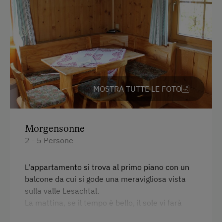
Parcheggio coperto per motocicli
In agriturismo
Vendita diretta all'azienda agricola
Partecipazione alla vita familiare
MOSTRA TUTTE LE FOTO
Giardino / prato
Giardino della casa
Prodotti fatti in casa
Morgensonne
2 - 5 Persone
Aiutare in fattoria
Dormire in fienili
L'appartamento si trova al primo piano con un
balcone da cui si gode una meravigliosa vista
Compagni di gioco
sulla valle Lesachtal.
La mattina, se il tempo è bello, il sole vi farà
Servizi per bambini
visita. Per arrivare all'appartamento dal