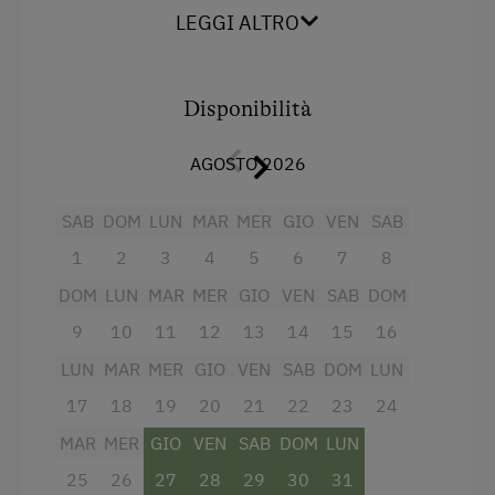
parcheggio non è necessario utilizzare le scale.
Servizi per neonati e bambini
LEGGI ALTRO
Bambini benvenuti
Servizi
Parco giochi per bambini
Disponibilità
Fornello elettrico a quattro piastre
Casetta da giardino per bambini
AGOSTO 2026
Radio
Giochi
Vista sulla montagna
Stanza dei giochi per bambini
SAB
DOM
LUN
MAR
MER
GIO
VEN
SAB
Forno
1
2
3
4
5
6
7
8
Servizi dell'alloggio
Balcone/terrazza
DOM
LUN
MAR
MER
GIO
VEN
SAB
DOM
Biancheria a disposizione
Doccia
9
10
11
12
13
14
15
16
Stufa elettrica
LUN
Cuociuova
MAR
MER
GIO
VEN
SAB
DOM
LUN
Appartamento al piano terra
17
18
19
20
21
22
23
24
Televisione
MAR
MER
GIO
VEN
SAB
DOM
LUN
Piatti a disposizione
Vista giardino
25
26
27
28
29
30
31
Lavastoviglie
Asciugacapelli