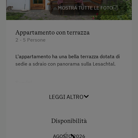
Attività all'agiturismo o nei dintorni
MOSTRA TUTTE LE FOTO
Divano letto
Gite in montagna
Letto matrimoniale (kingsize)
Sentieri tra le malge
Appartamento con terrazza
Letto a castello
Serata degli ospiti
2 - 5 Persone
Noleggio di slittini
L'appartamento ha una bella terrazza dotata di
Prato su cui prendere il sole
sedie a sdraio con panorama sulla Lesachtal.
Guida naturalistica
Servizi
Camminata nordica
Ciaspolata
Fornello elettrico a quattro piastre
LEGGI ALTRO
Sciare
Radio
Tennis da tavolo
Vista sulla montagna
Disponibilità
Escursione
Forno
AGOSTO 2026