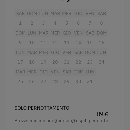
Sport invernali
Balcone/terrazza
SAB
DOM
LUN
MAR
MER
GIO
VEN
SAB
Doccia
1
2
3
4
5
6
7
8
Cuociuova
DOM
LUN
MAR
MER
GIO
VEN
SAB
DOM
Televisione
9
10
11
12
13
14
15
16
Vista giardino
LUN
MAR
MER
GIO
VEN
SAB
DOM
LUN
Asciugacapelli
17
18
19
20
21
22
23
24
Asciugamani
MAR
MER
GIO
VEN
SAB
DOM
LUN
Letto per bambini
25
26
27
28
29
30
31
Forno a microonde
Tostapane
SOLO PERNOTTAMENTO
WC
89 €
Prezzo minimo per {{person}} ospiti per notte
Bollitore elettrico