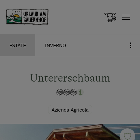
Zum Inhalt springen (Alt+0)
Zum Hauptmenü springen (Alt+1)
ESTATE
INVERNO
Untererschbaum
Azienda Agricola