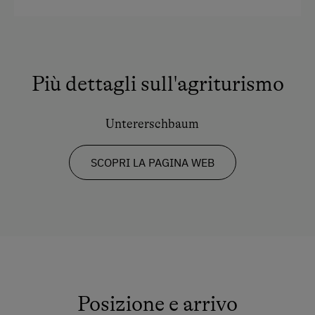
Cucina
Elettrodomestici e utensili da cucina
Scrivania con lampada
Più dettagli sull'agriturismo
Camere comunicanti
WiFi
Untererschbaum
Edificio di vecchia costruzione
Letto matrimoniale (kingsize)
SCOPRI LA PAGINA WEB
Letto singolo
Posizione e arrivo