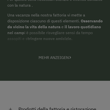
con la natura .
Una vacanza nella nostra fattoria vi mette a
disposizione ciascuno di questi elementi.
Osservando
da vicino la vita della natura
e
il lavoro quotidiano
nei camp
i è possibile risvegliare sensi da tempo
assopiti e s
tringere nuove amicizie.
Non perdetevi questa occasione!
MEHR ANZEIGEN
Saremo lieti di accogliervi!
Prodotti della fattoria e ristorazione