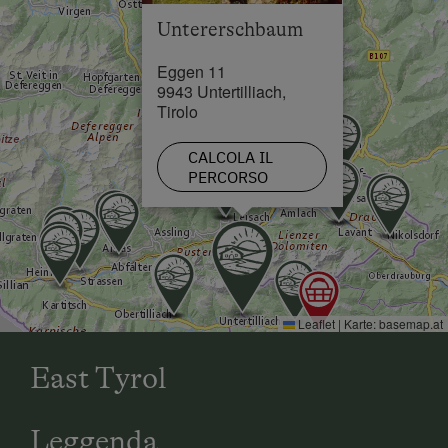
Untererschbaum
Eggen 11
9943 Untertilliach,
Tirolo
CALCOLA IL
PERCORSO
Leaflet
|
Karte:
basemap.at
East Tyrol
Leggenda