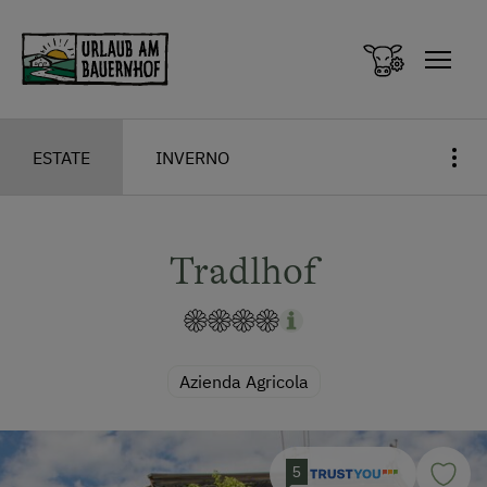
Zum Inhalt springen (Alt+0)
Zum Hauptmenü springen (Alt+1)
ESTATE
INVERNO
Tradlhof
Azienda Agricola
5