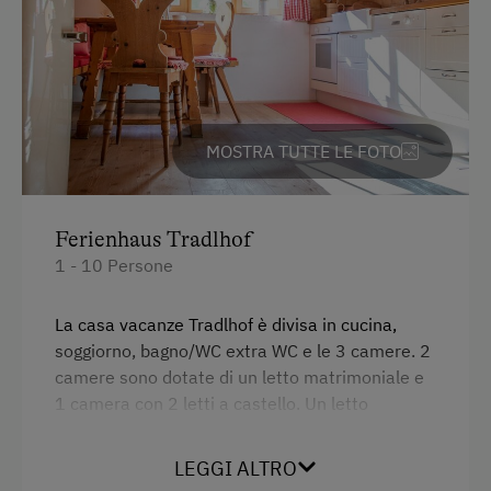
In agriturismo
Salotto di tipo rustico
Fare del burro
Partecipazione alla vita familiare
MOSTRA TUTTE LE FOTO
Giardino / prato
Prodotti fatti in casa
Ferienhaus Tradlhof
Aiutare in fattoria
1 - 10 Persone
Compagni di gioco
La casa vacanze Tradlhof è divisa in cucina,
soggiorno, bagno/WC extra WC e le 3 camere. 2
Servizi per bambini
camere sono dotate di un letto matrimoniale e
Bambini benvenuti
1 camera con 2 letti a castello. Un letto
matrimoniale supplementare è disponibile al 1°
Parco giochi per bambini
piano e offre un'esperienza speciale per grandi
LEGGI ALTRO
e piccini. La sala da pranzo, una delle sale
Giochi