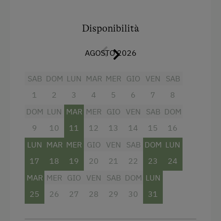
dell'artigianato, completa l'interno della casa.
All'esterno si dispone di una terrazza in legno e
Servizi dell'alloggio
Disponibilità
una terrazza in pietra con parco giochi. Lo
Biancheria a disposizione
spazio per il riposo e il relax è il nostro credo.
AGOSTO 2026
Piatti a disposizione
Servizi
SAB
DOM
LUN
MAR
MER
GIO
VEN
SAB
Cucina comune
Fornello elettrico a quattro piastre
1
2
3
4
5
6
7
8
Terrazza di legno
DOM
LUN
MAR
MER
GIO
VEN
SAB
DOM
Radio
Macchina del caffè
9
10
11
12
13
14
15
16
Vista sulla montagna
Lavastoviglie
LUN
MAR
MER
GIO
VEN
SAB
DOM
LUN
Forno
Terrazza
17
18
19
20
21
22
23
24
Balcone/terrazza
Lavatrice
MAR
MER
GIO
VEN
SAB
DOM
LUN
Doccia
25
26
27
28
29
30
31
Ristorazione
Servizio bevande nella struttura
Pasti esclusi