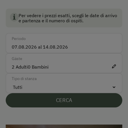
Macchina
Per vedere i prezzi esatti, scegli le date di arrivo
Autobus
e partenza e il numero di ospiti.
Modalità di pagamento accettate
Periodo
Pagamento in contanti
Gäste
Lingue parlate sul posto
2
Adulti
0
Bambini
Tedesco
Tipo di stanza
Parcheggio
Parcheggio gratuito
CERCA
In agriturismo
Discesa dall’alpeggio