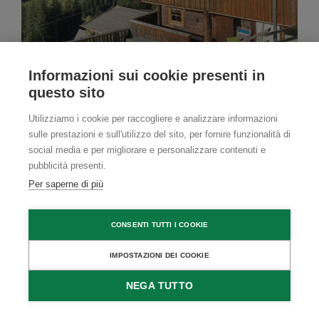
Informazioni sui cookie presenti in
questo sito
Baita / Malga
Utilizziamo i cookie per raccogliere e analizzare informazioni
sulle prestazioni e sull'utilizzo del sito, per fornire funzionalità di
Lichtebenhütte
social media e per migliorare e personalizzare contenuti e
pubblicità presenti.
Hippach, Zillertal Valley, Tirolo
Per saperne di più
RICHIEDI DISPONIBILITÀ
CONSENTI TUTTI I COOKIE
IMPOSTAZIONI DEI COOKIE
NEGA TUTTO
RICHIEDI
PRENOTA
5
DISPONIBILITÀ
DIRETTAMENTE