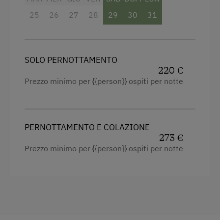
Forno
25
26
27
28
29
30
31
Balcone/terrazza
Doccia
SOLO PERNOTTAMENTO
Televisione
220 €
Vista giardino
Prezzo minimo per {{person}} ospiti per notte
Lettino a sbarre per neonati
Asciugacapelli
PERNOTTAMENTO E COLAZIONE
Asciugamani
273 €
Prezzo minimo per {{person}} ospiti per notte
Forno a microonde
Minibar
WC
Bollitore elettrico