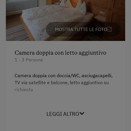
Gite in montagna
Sentieri tra le malge
Percorso senza barriere architettoniche
MOSTRA TUTTE LE FOTO
Alpinismo
Pattinaggio su ghiaccio
Camera doppia con letto aggiuntivo
Curling
1 - 3 Persone
Escursione di tipo avventuroso
Camera doppia con doccia/WC, asciugacapelli,
Percorso avventuroso
TV via satellite e balcone, letto aggiuntivo su
richiesta
Piscina all'aperto
Alpinismo con guida
Servizi
Escursione guidata
LEGGI ALTRO
Radio
Bowling
Vista sulla montagna