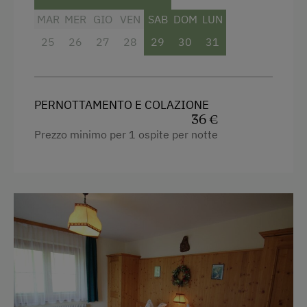
MAR
MER
GIO
VEN
SAB
DOM
LUN
Ristorazione
25
26
27
28
29
30
31
Colazione a buffet
Specialità regionali
PERNOTTAMENTO E COLAZIONE
Sorgente di acqua potabile privata
36 €
Prezzo minimo per 1 ospite per notte
Pernottamento e colazione
Mezza pensione
Internet
Postazione internet
WiFi
Attività all'agiturismo o nei dintorni