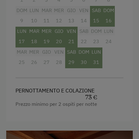
DOM
LUN
MAR
MER
GIO
VEN
SAB
DOM
9
10
11
12
13
14
15
16
LUN
MAR
MER
GIO
VEN
SAB
DOM
LUN
17
18
19
20
21
22
23
24
MAR
MER
GIO
VEN
SAB
DOM
LUN
25
26
27
28
29
30
31
PERNOTTAMENTO E COLAZIONE
73 €
Prezzo minimo per 2 ospiti per notte