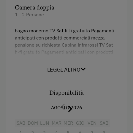
Camera doppia
1 - 2 Persone
bagno moderno TV Sat fi-fi gratuito Pagamenti
anticipati con prodotti commerciali mezza
pensione su richiesta Cabina infrarossi TV Sat
fi-fi gratuito Pagamenti anticipati con prodotti
commerciali mezza pensione su richiesta
Cabina infrarossi Doccia/WC, doccia/WC,
LEGGI ALTRO
bagno... Balcone con vista meravigliosa
Servizi
Disponibilità
Letto matrimoniale (kingsize)
AGOSTO 2026
SAB
DOM
LUN
MAR
MER
GIO
VEN
SAB
1
2
3
4
5
6
7
8