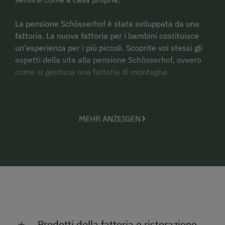
La pensione
Schösserhof
è stata sviluppata da una
fattoria. La nuova fattoria per i bambini costituisce
un'esperienza per i più piccoli. Scoprite voi stessi gli
aspetti della vita alla pensione
Schösserhof, ovvero
come si gestisce una fattoria di montagna.
La famiglia Schweiberer vizia i propri ospiti con
cordialità e attenzione, poiché è per questo che la
MEHR ANZEIGEN
Pensione
Schösserhof è famosa da tempo.
La pensione
Schösserhof è il luogo ideale per tutti
coloro che sono alla ricerca di qualcosa di diverso
dalla vita quotidiana e vogliono godersi la propria
individualità. La pensione è un punto di partenza per
escursioni lunghe e brevi oppure per giri in mountain-
bike nelle Alpi con possibilità di sostare in diverse
malghe.
Prodotti della fattoria e ristorazione