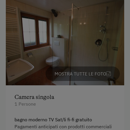
Partecipazione alla vita familiare
Giardino / prato
Giardino della casa
Prodotti fatti in casa
Aiutare in fattoria
Frutteto
MOSTRA TUTTE LE FOTO
Offerte pacchetti vacanza
Distilleria artisanale
Degustazione d'acquavite
Camera singola
1 Persone
Servizi per bambini
bagno moderno TV Sat/li fi-fi gratuito
Servizi per neonati e bambini
Pagamenti anticipati con prodotti commerciali