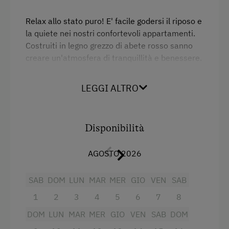
Sport invernali
Relax allo stato puro! E' facile godersi il riposo e
Altri servizi e particolarità
la quiete nei nostri confortevoli appartamenti.
Costruiti in legno grezzo di abete rosso sanno
Vacanza Attiva
creare un'atmosfera di tranquillità e benessere.
Aiuto nella fattoria
LEGGI ALTRO
Attività Invernale
Servizi
Vacanza Per Famiglia
Fornello elettrico a quattro piastre
Disponibilità
Vista sulla montagna
Forno
AGOSTO 2026
Balcone/terrazza
SAB
DOM
LUN
MAR
MER
GIO
VEN
SAB
Doccia
1
2
3
4
5
6
7
8
Televisione
DOM
LUN
MAR
MER
GIO
VEN
SAB
DOM
Lettino a sbarre per neonati