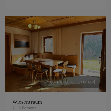
Attività all'agiturismo o nei dintorni
Cucina
Gite in montagna
Frigorifero
Sentieri tra le malge
Edificio di nuova costruzione
Alpinismo
Letto a castello
Noleggio di slittini
Letto matrimoniale (kingsize)
Camminata nordica
Piste ciclabili
Sciare
Maestro di sci
MOSTRA TUTTE LE FOTO
Sklift
Pista da slittino estiva
Wiesentraum
Escursione
2 - 6 Persone