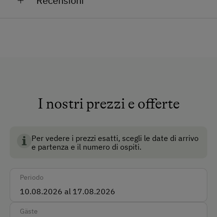
Recensioni
Cani ammessi
Camere non fumatori
Accesso per sedie a rotelle
Come raggiungerci
Macchina
I nostri prezzi e offerte
Autobus
Treno
Per vedere i prezzi esatti, scegli le date di arrivo
e partenza e il numero di ospiti.
Modalità di pagamento accettate
Pagamento in contanti
Periodo
Lingue parlate sul posto
Gäste