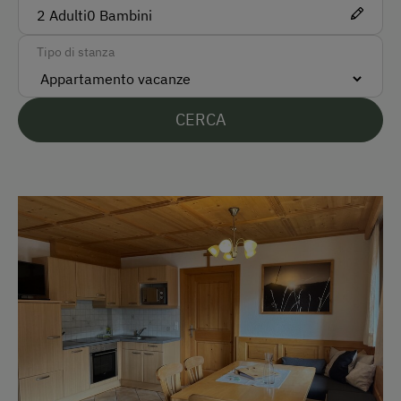
Tedesco
2
Adulti
0
Bambini
Inglese
Tipo di stanza
Italiano
Parcheggio
CERCA
Parcheggio gratuito
Tipo di alloggio
Casa vacanze in maso tradizionale
Antico maso tipico
In agriturismo
Giardino / prato
Giardino della casa