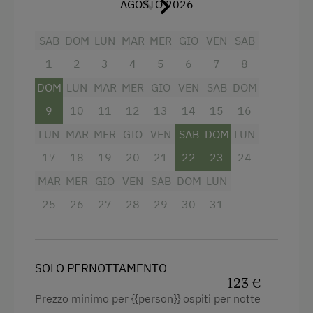
AGOSTO 2026
Cucina comune
Vasca da bagno
SAB
DOM
LUN
MAR
MER
GIO
VEN
SAB
Macchina del caffè
Balcone/terrazza
1
2
3
4
5
6
7
8
Microonde
Doccia
DOM
LUN
MAR
MER
GIO
VEN
SAB
DOM
Lavastoviglie
Televisione
9
10
11
12
13
14
15
16
Terrazza
Lettino a sbarre per neonati
LUN
MAR
MER
GIO
VEN
SAB
DOM
LUN
Asciugamani
17
18
19
20
21
22
23
24
Servizi
Letto per bambini
MAR
MER
GIO
VEN
SAB
DOM
LUN
Navetta per la stazione ferroviaria
25
Forno a microonde
26
27
28
29
30
31
Internet
Occorrente per pulizie domestiche
Internet gratuito
Bollitore elettrico
SOLO PERNOTTAMENTO
WiFi
Camera familiare
123 €
Prezzo minimo per {{person}} ospiti per notte
Connessione veloce ad internet