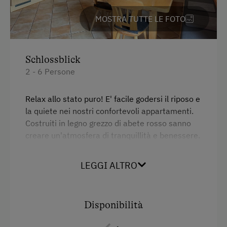
Prodotti fatti in casa
MOSTRA TUTTE LE FOTO
Aiutare in fattoria
Servizi per bambini
Schlossblick
2 - 6 Persone
Bambini benvenuti
Parco giochi per bambini
Relax allo stato puro! E' facile godersi il riposo e
la quiete nei nostri confortevoli appartamenti.
Giochi
Costruiti in legno grezzo di abete rosso sanno
Parco giochi nel bosco
creare un'atmosfera di tranquillità e benessere.
Servizi dell'alloggio
LEGGI ALTRO
Servizi
Biancheria a disposizione
Fornello elettrico a quattro piastre
Appartamento al piano terra
Disponibilità
Vista sulla montagna
Piatti a disposizione
Forno