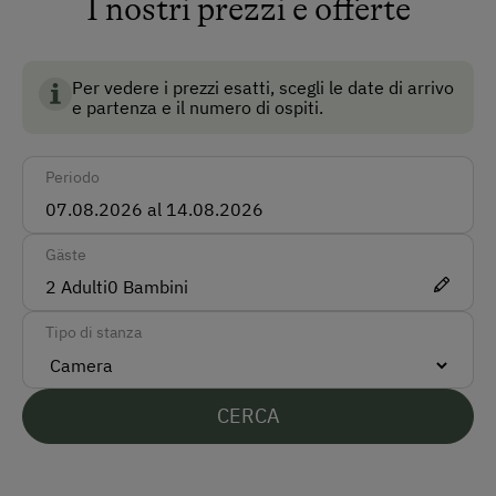
I nostri prezzi e offerte
Macchina
Taxi
Per vedere i prezzi esatti, scegli le date di arrivo
Treno
e partenza e il numero di ospiti.
Modalità di pagamento accettate
Periodo
Pagamento in contanti
Gäste
Lingue parlate sul posto
2
Adulti
0
Bambini
Tedesco
Tipo di stanza
Inglese
Parcheggio
CERCA
Parcheggio gratuito