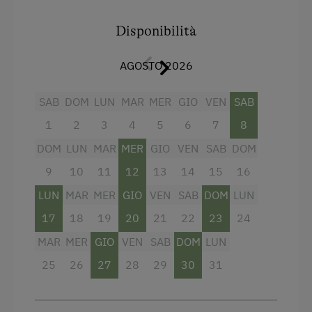
Vista sulla montagna
Disponibilità
Doccia
AGOSTO 2026
Televisione
Asciugamani
SAB
DOM
LUN
MAR
MER
GIO
VEN
SAB
1
2
3
4
5
6
7
8
Edificio principale
DOM
LUN
MAR
MER
GIO
VEN
SAB
DOM
Letto singolo
9
10
11
12
13
14
15
16
LUN
MAR
MER
GIO
VEN
SAB
DOM
LUN
17
18
19
20
21
22
23
24
MAR
MER
GIO
VEN
SAB
DOM
LUN
25
26
27
28
29
30
31