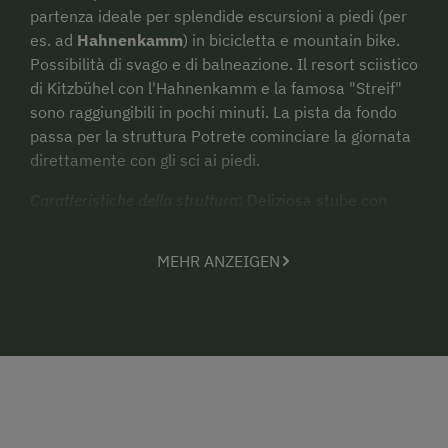
partenza ideale per splendide escursioni a piedi (per
es. ad
Hahnenkamm
) in bicicletta e mountain bike.
Possibilità di svago e di balneazione. Il resort sciistico
di Kitzbühel con l'Hahnenkamm e la famosa "Streif"
sono raggiungibili in pochi minuti. La pista da fondo
passa per la struttura Potrete cominciare la giornata
direttamente con gli sci ai piedi.
Caratteristiche della struttura
: Deliziosa stube con
stufa in maiolica, piccola cucina per i nostri ospiti,
prato, altalena, abbastanza spazio per giocare a
MEHR ANZEIGEN
palla, ping pong, barbecue. Vi offriamo latte fresco,
succo di mela, un bicchierino di liquore e uova. Tutte
le camere sono dotate di doccia/WC, TV e balcone.