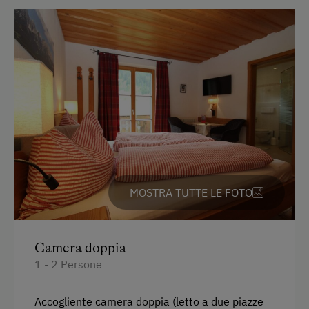
In agriturismo
Giardino / prato
Giardino della casa
Prodotti fatti in casa
Offerte pacchetti vacanza
Servizi per bambini
Servizi per neonati e bambini
MOSTRA TUTTE LE FOTO
Bambini benvenuti
Parco giochi per bambini
Camera doppia
Giochi
1 - 2 Persone
Ristorazione
Accogliente camera doppia (letto a due piazze