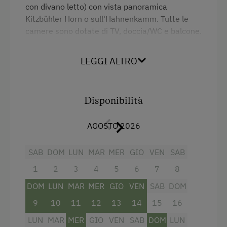
con divano letto) con vista panoramica
Pernottamento e colazione
Kitzbühler Horn o sull'Hahnenkamm. Tutte le
camere sono dotate di TV, doccia/WC e balcone.
Internet
WiFi
LEGGI ALTRO
Servizi
Letto matrimoniale (kingsize)
Attività all'agiturismo o nei dintorni
Disponibilità
Pattinaggio su ghiaccio
AGOSTO 2026
Percorsi da corsa
Bowling
SAB
DOM
LUN
MAR
MER
GIO
VEN
SAB
Percorsi per carrozze
1
2
3
4
5
6
7
8
Equitazione
DOM
LUN
MAR
MER
GIO
VEN
SAB
DOM
Equitazione al coperto
9
10
11
12
13
14
15
16
LUN
MAR
MER
GIO
VEN
SAB
DOM
LUN
Campo da tennis coperto