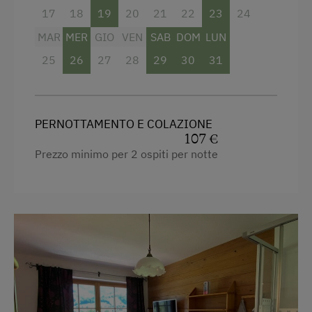
17
18
19
20
21
22
23
24
Tennis da tavolo
MAR
MER
GIO
VEN
SAB
DOM
LUN
25
26
27
28
29
30
31
PERNOTTAMENTO E COLAZIONE
107 €
Prezzo minimo per 2 ospiti per notte