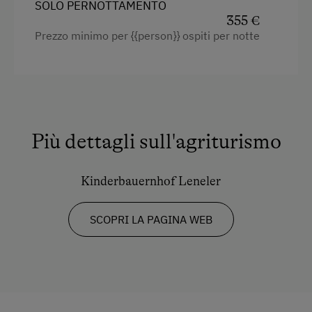
SOLO PERNOTTAMENTO
Cassaforte
355 €
Tostapane
Prezzo minimo per {{person}} ospiti per notte
Lavastoviglie
Cucina
WiFi
Più dettagli sull'agriturismo
Scrivania con lampada
Elettrodomestici e utensili da cucina
Kinderbauernhof Leneler
WC
Riscaldamento
SCOPRI LA PAGINA WEB
Lettino a sbarre per neonati
Televisione
Balcone/terrazza