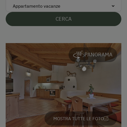
Lingue parlate sul posto
CERCA
Tedesco
Inglese
Olandese
PANORAMA
Parcheggio
Parcheggio gratuito
Parcheggio coperto per bici
Tipo di alloggio
Prezzi ridotti in bassa stagione
MOSTRA TUTTE LE FOTO
In agriturismo