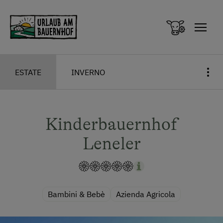
Zum Inhalt springen (Alt+0)
Zum Hauptmenü springen (Alt+1)
ESTATE
INVERNO
Kinderbauernhof
Leneler
Bambini & Bebè
Azienda Agricola