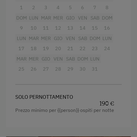
1
2
3
4
5
6
7
8
Doccia
Servizi per bambini
DOM
LUN
MAR
MER
GIO
VEN
SAB
DOM
Asciugacapelli
Servizi per neonati e bambini
9
10
11
12
13
14
15
16
Macchina del caffè
Bambini benvenuti
LUN
MAR
MER
GIO
VEN
SAB
DOM
LUN
Bollitore elettrico
Parco giochi per bambini
17
18
19
20
21
22
23
24
Vista sulla montagna
MAR
MER
GIO
VEN
SAB
DOM
LUN
Casetta da giardino per bambini
Cuociuova
25
26
27
28
29
30
31
Giochi
Asciugamani
Stanza dei giochi per bambini
Letto per bambini
SOLO PERNOTTAMENTO
Servizi dell'alloggio
Forno a microonde
190 €
Prezzo minimo per {{person}} ospiti per notte
Biancheria a disposizione
Radio
Consegna di panini
Cassaforte
Piatti a disposizione
Tostapane