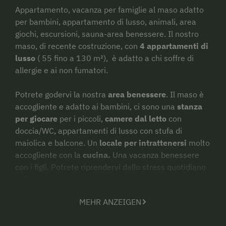
Appartamento, vacanza per famiglie al maso adatto
per bambini, appartamento di lusso, animali, area
giochi, escursioni, sauna-area benessere. Il nostro
maso, di recente costruzione, con
4 appartamenti di
lusso
( 55 fino a 130 m²), è adatto a chi soffre di
allergie e ai non fumatori.
Potrete godervi la nostra
area benessere
. Il maso è
accogliente e adatto ai bambini, ci sono una
stanza
per giocare
per i piccoli,
camere dal letto
con
doccia/WC, appartamenti di lusso con stufa di
maiolica e balcone. Un
locale per intrattenersi
molto
accogliente con la
cucina.
Una vacanza benessere
con i figli. Potrete riprendervi dallo stress quotidiano
nell'area benessere dotata di bagno turco, sauna,
cabine di calore, e area relax. Potrete godervi anche il
MEHR ANZEIGEN
panorama
delle
montagne circostanti
.