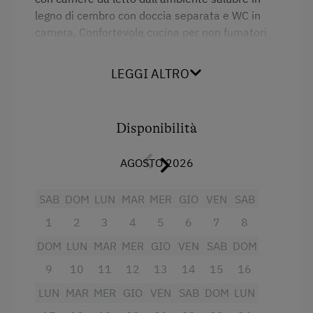
legno di cembro con doccia separata e WC in
Navetta per la stazione ferroviaria
Letto matrimoniale (kingsize)
camera. Confortevole cucina per non fumatori
Navetta per le piste da sci
(lavastoviglie, microonde, forno, frigorifero) e
balcone. Sono disponibili sala in comune e
LEGGI ALTRO
stanza da giochi per bambini. Si prega di non
Internet
dimenticare le pantofole.
WiFi
Disponibilità
Internet gratuito
Servizi
AGOSTO 2026
WiFi
Fornello elettrico a quattro piastre
Doccia
SAB
DOM
LUN
MAR
MER
GIO
VEN
SAB
Attività all'agiturismo o nei dintorni
1
2
3
4
5
6
7
8
Asciugacapelli
Alpinismo
DOM
LUN
MAR
MER
GIO
VEN
SAB
DOM
Macchina del caffè
Percorso avventuroso
9
10
11
12
13
14
15
16
Bollitore elettrico
Noleggio di biciclette
LUN
MAR
MER
GIO
VEN
SAB
DOM
LUN
Camera familiare
Piscina all'aperto