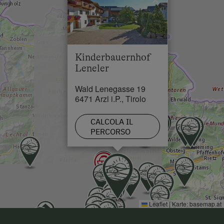
×
Lago / stagno in 8.5 km
Skilift in 2 km
Pista da sci di fondo in 2 km
Kinderbauernhof
Leneler
Wald Lenegasse 19
6471 Arzl i.P., Tirolo
CALCOLA IL
PERCORSO
Leaflet
|
Karte:
basemap.at