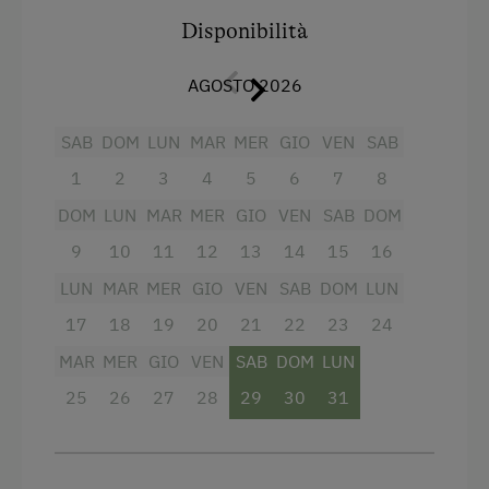
Trattamenti spa / benessere
Disponibilità
Servizi
Bagno turco
AGOSTO 2026
Fornello elettrico a quattro piastre
Cabina ad infrarossi
Doccia
SAB
DOM
LUN
MAR
MER
GIO
VEN
SAB
Percorso idroterapico di Kneipp
1
2
3
4
5
6
7
8
Asciugacapelli
Sauna
DOM
LUN
MAR
MER
GIO
VEN
SAB
DOM
Macchina del caffè
9
10
11
12
13
14
15
16
Vista sulla montagna
LUN
MAR
MER
GIO
VEN
SAB
DOM
LUN
Cuociuova
17
18
19
20
21
22
23
24
Asciugamani
MAR
MER
GIO
VEN
SAB
DOM
LUN
Letto per bambini
25
26
27
28
29
30
31
Forno a microonde
Radio