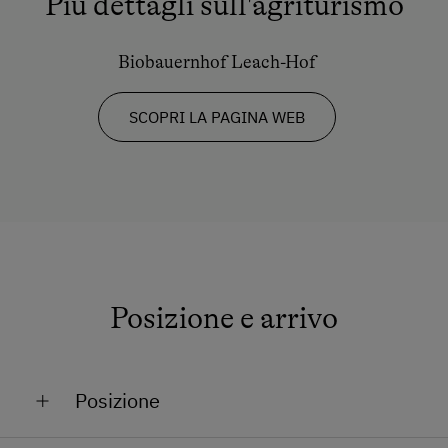
Più dettagli sull'agriturismo
Pista da slittino nelle vicinanze
Malga
Biobauernhof Leach-Hof
Sciare
SCOPRI LA PAGINA WEB
Maestro di sci
Sklift
Escursione
Sport invernali
Posizione e arrivo
Posizione