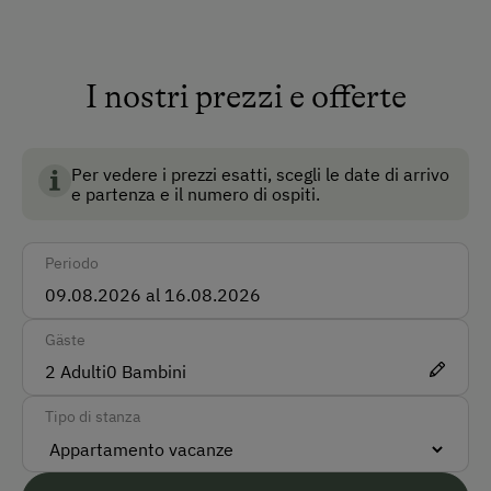
pony, 15 galline, 3 anatre ed un gatto.
Come raggiungerci
Macchina
I nostri prezzi e offerte
Autobus
BIO AUSTRIA è sinonimo di agricoltura biologica
Taxi
controllata in Austria e garantisce i più alti standard
per l'ambiente, il benessere degli animali e la qualità
Per vedere i prezzi esatti, scegli le date di arrivo
Treno
e partenza e il numero di ospiti.
degli alimenti.
Modalità di pagamento accettate
Periodo
Pagamento in contanti
Bonifico bancario
Gäste
2
Adulti
0
Bambini
Lingue parlate sul posto
Tipo di stanza
Tedesco