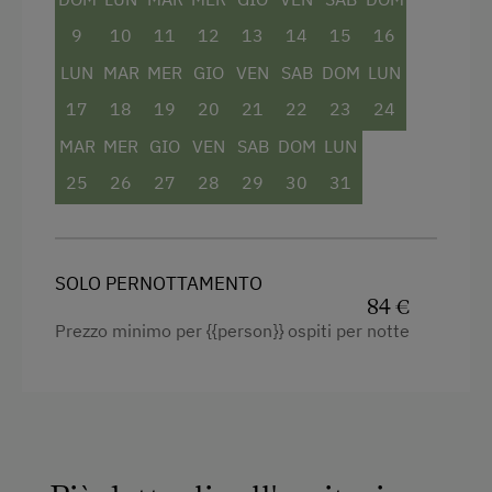
9
10
11
12
13
14
15
16
Attività all'agiturismo o nei dintorni
LUN
MAR
MER
GIO
VEN
SAB
DOM
LUN
Sentieri tra le malge
17
18
19
20
21
22
23
24
Lago balneabile
MAR
MER
GIO
VEN
SAB
DOM
LUN
Percorso senza barriere architettoniche
25
26
27
28
29
30
31
Escursione di tipo avventuroso
Percorso avventuroso
SOLO PERNOTTAMENTO
Piscina all'aperto
84 €
Prezzo minimo per {{person}} ospiti per notte
Percorsi da corsa
Noleggio di slittini
Camminata nordica
Piste ciclabili