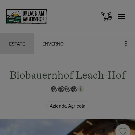
Zum Inhalt springen (Alt+0)
Zum Hauptmenü springen (Alt+1)
ESTATE
INVERNO
Biobauernhof Leach-Hof
Azienda Agricola