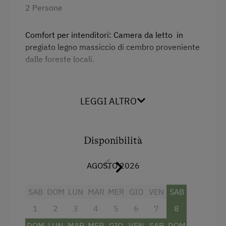
2 Persone
Servizi dell'alloggio
Biancheria a disposizione
Comfort per intenditori: Camera da letto in
pregiato legno massiccio di cembro proveniente
Piatti a disposizione
dalle foreste locali.
Terrazza di legno
Oltre a godersi il piacevole profumo che emana
Macchina del caffè
il legno di cembro, gli ospiti potranno
LEGGI ALTRO
trascorrere notti tranquille e riposanti e fare il
Microonde
pieno di energia al sorgere del sole!
Ristorazione
Disponibilità
Servizi
Pasti esclusi
AGOSTO 2026
Letto matrimoniale (kingsize)
Sorgente di acqua potabile privata
SAB
DOM
LUN
MAR
MER
GIO
VEN
SAB
Internet
1
2
3
4
5
6
7
8
WiFi
DOM
LUN
MAR
MER
GIO
VEN
SAB
DOM