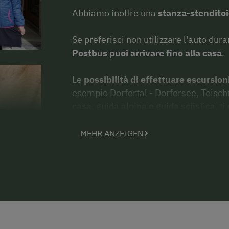
Abbiamo inoltre una
stanza-stenditoi
Se preferisci non utilizzare l'auto dura
Postbus puoi arrivare fino alla casa
.
Le
possibilità di effettuare escursion
esempio Dorfertal - Dorfersee, Teischn
casa, guida alpina e guida sciistica, ti
montagna, tour sciistici.
Ovviamente sono possibili anche
escu
MEHR ANZEIGEN