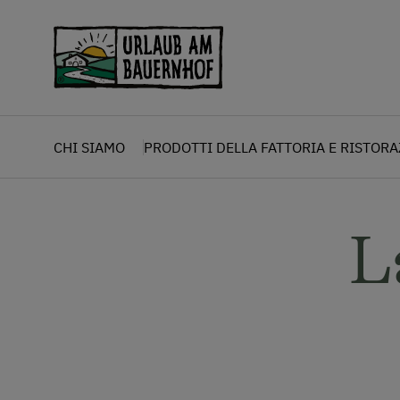
Zum Inhalt springen (Alt+0)
Zum Hauptmenü springen (Alt+1)
CHI SIAMO
PRODOTTI DELLA FATTORIA E RISTOR
L