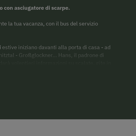
o con asciugatore di scarpe.
nte la tua vacanza, con il bus del servizio
i
estive iniziano davanti alla porta di casa - ad
itztal - Großglockner... Hans, il padrone di
 darà volentieri informazioni su scalate, gite in
rsioni guidate.