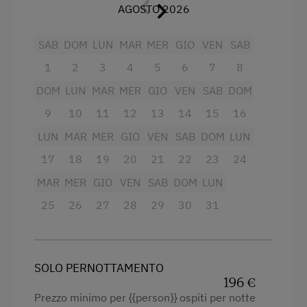
AGOSTO 2026
dall'inizio. La connessione internet wireless è
Escursione
Letto matrimoniale (kingsize)
disponibile in tutte le camere. Anche in vacanza
Sport invernali
Letto singolo
SAB
DOM
LUN
MAR
MER
GIO
VEN
SAB
non volete fare a meno di cucinare? Poi
troverete tutti gli utensili necessari nella cucina
1
2
3
4
5
6
7
8
elegante. Bollitore, lavastoviglie, macchina per il
DOM
LUN
MAR
MER
GIO
VEN
SAB
DOM
caffè e una combinazione di fornelli
multifunzione vi lasciano un ampio spazio di
9
10
11
12
13
14
15
16
manovra. Potete ordinare il servizio di panini o
LUN
MAR
MER
GIO
VEN
SAB
DOM
LUN
prodotti freschi presso la fattoria della famiglia
17
18
19
20
21
22
23
24
Neuner in modo semplice e piacevole.
MAR
MER
GIO
VEN
SAB
DOM
LUN
Servizi
25
26
27
28
29
30
31
Fornello elettrico a quattro piastre
Radio
SOLO PERNOTTAMENTO
Vista sulla montagna
196 €
Prezzo minimo per {{person}} ospiti per notte
Forno