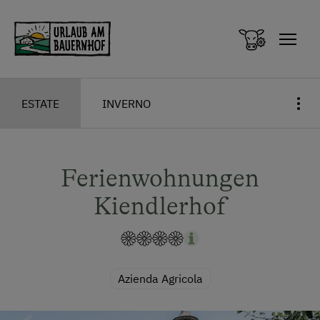
Zum Inhalt springen (Alt+0)
Zum Hauptmenü springen (Alt+1)
ESTATE
INVERNO
Ferienwohnungen
Kiendlerhof
Azienda Agricola