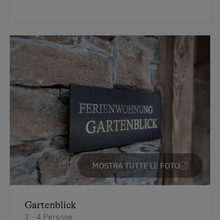
Balcone/terrazza
Doccia
Televisione
Asciugacapelli
Asciugamani
Riscaldamento
forno a microonde con funzione forno
tradizionale
Tostapane
MOSTRA TUTTE LE FOTO
WC
Bollitore elettrico
Gartenblick
Connessione veloce ad internet
2 - 4 Persone