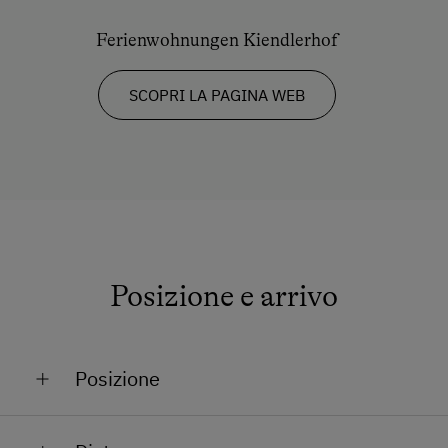
Asciugamani
Ferienwohnungen Kiendlerhof
Riscaldamento
SCOPRI LA PAGINA WEB
forno a microonde con funzione forno
tradizionale
Tostapane
WC
Bollitore elettrico
Connessione veloce ad internet
Posizione e arrivo
Cucina
Elettrodomestici e utensili da cucina
Posizione
Frigorifero
Piscina privata
In mezzo al verde