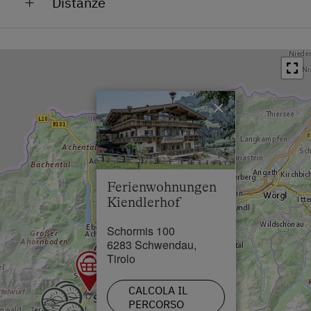
Distanze
WiFi
Centro nelle vicinanze
Stazione ferroviaria in 0.8 km
Edificio principale
Fermata dell'autobus in 0.3 km
Macchina del caffè
Centro in 0.1 km
Vista giardino
×
Ristorante in 0.1 km
Lavastoviglie
Piscina in 0.5 km
Biancheria da letto
Lago / stagno in 20 km
Letto matrimoniale (kingsize)
Ferienwohnungen
Skilift in 1.6 km
Letto singolo
Kiendlerhof
Pista da sci di fondo in 0.5 km
Schormis 100
6283 Schwendau,
Tirolo
CALCOLA IL
PERCORSO