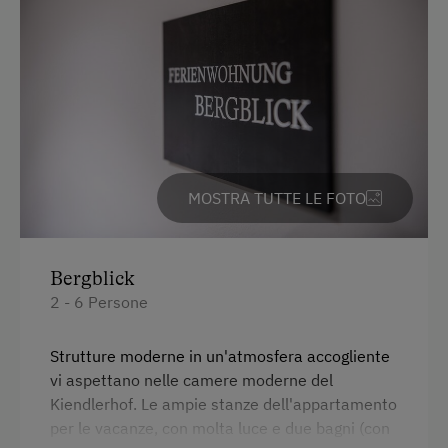
Parcheggio gratuito
Parcheggio coperto per bici
In agriturismo
Giardino / prato
MOSTRA TUTTE LE FOTO
Giardino della casa
Prodotti fatti in casa
Bergblick
Servizi per bambini
2 - 6 Persone
Servizi per neonati e bambini
Strutture moderne in un'atmosfera accogliente
Bambini benvenuti
vi aspettano nelle camere moderne del
Kiendlerhof. Le ampie stanze dell'appartamento
Parco giochi per bambini
per le vacanze, con molta luce e due bagni (con
Giochi