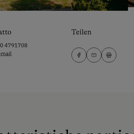
atto
Teilen
50 4791708
-mail