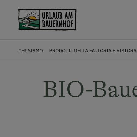
Zum Inhalt springen (Alt+0)
Zum Hauptmenü springen (Alt+1)
CHI SIAMO
PRODOTTI DELLA FATTORIA E RISTOR
BIO-Baue