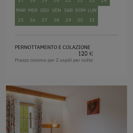
17
18
19
20
21
22
23
24
Asciugacapelli
MAR
MER
GIO
VEN
SAB
DOM
LUN
Asciugamani
25
26
27
28
29
30
31
Cassaforte
Telefono
PERNOTTAMENTO E COLAZIONE
Accappatoio
120 €
Prezzo minimo per 2 ospiti per notte
Connessione veloce ad internet
Edificio principale
Letto matrimoniale (kingsize)