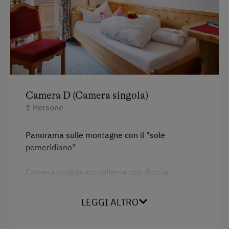
Camera D (Camera singola)
1 Persone
Panorama sulle montagne con il "sole
pomeridiano"
Camera singola accogliente con doccia,
specchio cosmetico, accappatoio, WC separato,
telefono, rete Wi-Fi, TV via cavo
nuova
, radio e
LEGGI ALTRO
balcone.