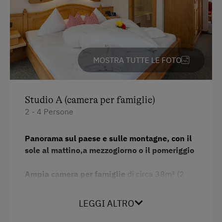
Lingue parlate sul posto
Tedesco
Inglese
MOSTRA TUTTE LE FOTO
Parcheggio
Parcheggio gratuito
Studio A (camera per famiglie)
Parcheggio coperto per bici
2 - 4 Persone
Tipo di alloggio
Panorama sul paese e sulle montagne, con il
sole al mattino,a mezzogiorno o il pomeriggio
Prezzi ridotti in bassa stagione
Ampia camera per famiglie
di circa 38m² (2
In agriturismo
camere per famiglie collegate da una porta
intermedia, solamente una camera non è
Vendita diretta all'azienda agricola
LEGGI ALTRO
collegata. Ogni camera per famiglie ha l'entrata
Discesa dall’alpeggio
propria.