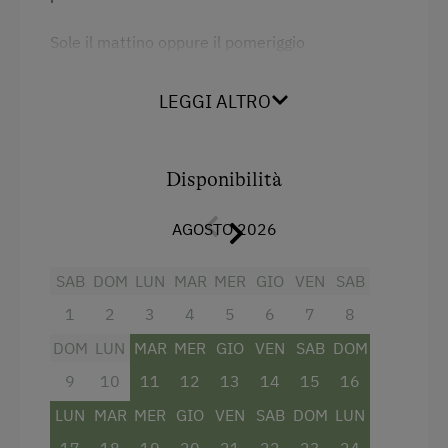
Sauna
Sole il mattino oppure il pomeriggio
Altri servizi e particolarità
Con doccia, WC, specchio cosmetico,
LEGGI ALTRO
Vacanza Attiva
accappatoio, telefono, radio, rete Wi-Fi,
cassaforte,
Mountain bike
nuova
TV via cavo, balcone.
Disponibilità
Aiuto nella fattoria
Attività Invernale
AGOSTO 2026
Servizi
Vacanza Per Famiglia
SAB
DOM
LUN
MAR
MER
GIO
VEN
SAB
Vista sulla montagna
Vacanza di Salute
1
2
3
4
5
6
7
8
Balcone/terrazza
DOM
LUN
MAR
MER
GIO
VEN
SAB
DOM
Doccia
9
10
11
12
13
14
15
16
Televisione
LUN
MAR
MER
GIO
VEN
SAB
DOM
LUN
Lettino a sbarre per neonati