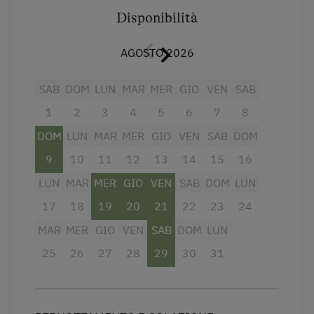
Servizi
Disponibilità
Vista sulla montagna
AGOSTO 2026
Balcone/terrazza
SAB
DOM
LUN
MAR
MER
GIO
VEN
SAB
Doccia
1
2
3
4
5
6
7
8
Televisione
DOM
LUN
MAR
MER
GIO
VEN
SAB
DOM
Asciugacapelli
9
10
11
12
13
14
15
16
Asciugamani
LUN
MAR
MER
GIO
VEN
SAB
DOM
LUN
Cassaforte
17
18
19
20
21
22
23
24
Telefono
MAR
MER
GIO
VEN
SAB
DOM
LUN
Accappatoio
25
26
27
28
29
30
31
Connessione veloce ad internet
Edificio principale