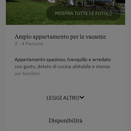
Camminata nordica
MOSTRA TUTTE LE FOTO
Piste ciclabili
Lezioni di equitazione
Ampio appartamento per le vacanze
Servizio navetta per i campi da sci in prossimità
2 - 4 Persone
dell'alloggio
Appartamento spazioso, tranquillo e arredato
Escursione
con gusto, dotato di cucina abitabile e stanza
per bambini
Servizi
LEGGI ALTRO
Vista sulla montagna
Balcone/terrazza
Disponibilità
Doccia