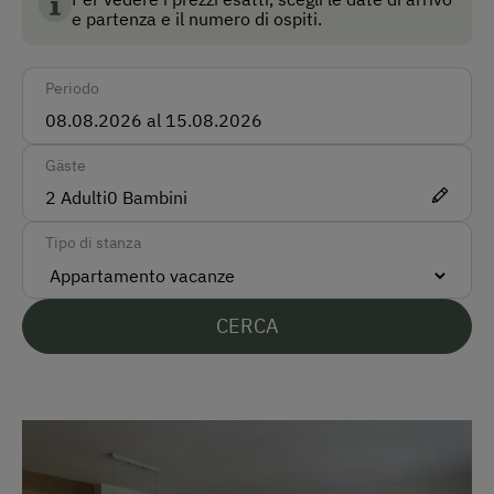
timido gatto.
Taxi
e partenza e il numero di ospiti.
Modalità di pagamento accettate
Periodo
Pagamento in contanti
Bonifico bancario
Gäste
2
Adulti
0
Bambini
Lingue parlate sul posto
Tipo di stanza
Tedesco
Inglese
CERCA
Olandese
Parcheggio
Parcheggio gratuito