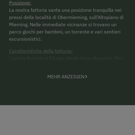
Posizione:
La nostra fattoria vanta una posizione tranquilla nei
pressi della località di Obermieming, sull'Altopiano di
Mieming. Nelle immediate vicinanze si trovano un
parco giochi per bambini, un torrente e vari sentieri
escursionistici.
Caratteristiche della fattoria:
L'ampio frutteto è il luogo ideale dove rilassarsi. Per i
bambini sono disponibili un'altalena, un recinto con
sabbia e un tavolo da ping pong. Se lo desiderano, i
MEHR ANZEIGEN
bambini potranno inoltre partecipare ai lavori di
stalla e fare un giro con il trattore.
Se siete interessati alla nostra struttura, potete
contattarci per e-mail! bauernhof.gehri@gmail.com
Prezzi estate:
Camera doppia a pers./notte, colazione inclusa: a
partire da 19€