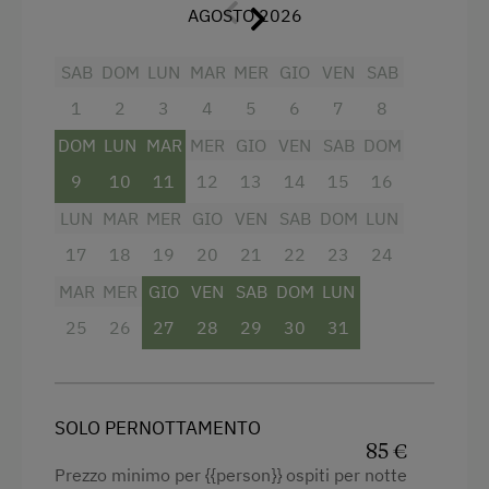
AGOSTO 2026
Televisione
Lettino a sbarre per neonati
SAB
DOM
LUN
MAR
MER
GIO
VEN
SAB
Asciugamani
1
2
3
4
5
6
7
8
Letto per bambini
DOM
LUN
MAR
MER
GIO
VEN
SAB
DOM
Cucina
9
10
11
12
13
14
15
16
LUN
MAR
MER
GIO
VEN
SAB
DOM
LUN
Elettrodomestici e utensili da cucina
17
18
19
20
21
22
23
24
Edificio di vecchia costruzione
MAR
MER
GIO
VEN
SAB
DOM
LUN
Edificio principale
25
26
27
28
29
30
31
Letto matrimoniale (kingsize)
SOLO PERNOTTAMENTO
85 €
Prezzo minimo per {{person}} ospiti per notte