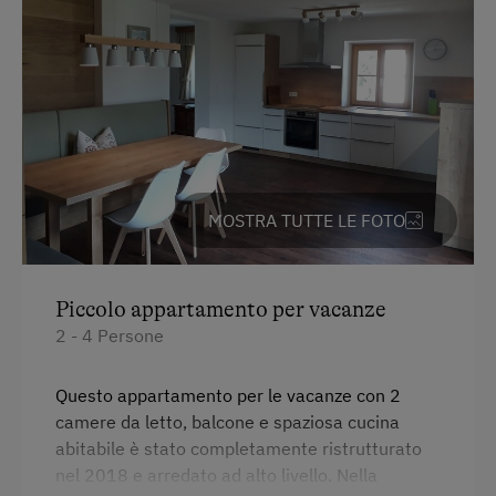
In agriturismo
Discesa dall’alpeggio
Salotto di tipo rustico
Partecipazione alla vita familiare
Giardino / prato
MOSTRA TUTTE LE FOTO
Giardino della casa
Aiutare in fattoria
Frutteto
Piccolo appartamento per vacanze
2 - 4 Persone
Compagni di gioco
Questo appartamento per le vacanze con 2
Servizi per bambini
camere da letto, balcone e spaziosa cucina
abitabile è stato completamente ristrutturato
Bambini benvenuti
nel 2018 e arredato ad alto livello. Nella
Parco giochi per bambini