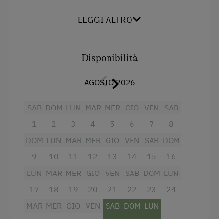
camera da letto più piccola è possibile scegliere
se i letti devono essere utilizzati come letti
Giochi
LEGGI ALTRO
singoli o matrimoniali. L'appartamento si trova
Parco giochi nel bosco
al 1° piano con una bellissima vista sulle
montagne ed è ideale per 4 persone. C'è anche
Disponibilità
Servizi dell'alloggio
un divano letto (non adatto agli adulti) per un
bambino in più. Sono disponibili anche lettino
Biancheria a disposizione
AGOSTO 2026
per bambini e seggiolone. Qui non sono
ammessi animali domestici!
Consegna di panini
SAB
DOM
LUN
MAR
MER
GIO
VEN
SAB
Piatti a disposizione
1
2
3
4
5
6
7
8
Servizi
Macchina del caffè
DOM
LUN
MAR
MER
GIO
VEN
SAB
DOM
Vista sulla montagna
Lavastoviglie
9
10
11
12
13
14
15
16
Forno
LUN
MAR
MER
GIO
VEN
SAB
DOM
LUN
Ristorazione
Balcone/terrazza
17
18
19
20
21
22
23
24
Pasti esclusi
Doccia
MAR
MER
GIO
VEN
SAB
DOM
LUN
Televisione