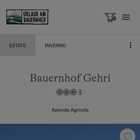
Zum Inhalt springen (Alt+0)
Zum Hauptmenü springen (Alt+1)
ESTATE
INVERNO
Bauernhof Gehri
Azienda Agricola