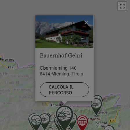
Centro in 2 km
Periferia del paese
Ristorante in 1 km
×
Bauernhof Gehri
Obermieming 140
6414 Mieming, Tirolo
CALCOLA IL
PERCORSO