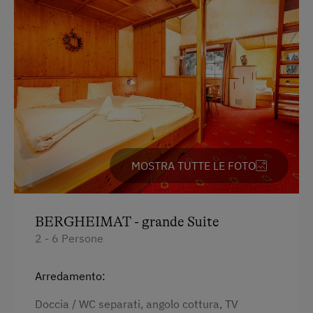
Mountain bike
Aiuto nella fattoria
Attività Invernale
Delizie Gastronomiche
Vacanza Per Famiglia
Vacanza Romantica per Due
Vacanza di Salute
MOSTRA TUTTE LE FOTO
BERGHEIMAT - grande Suite
2 - 6 Persone
Arredamento:
Doccia / WC separati, angolo cottura, TV