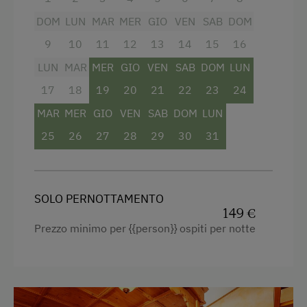
Massaggio
DOM
LUN
MAR
MER
GIO
VEN
SAB
DOM
Sauna
9
10
11
12
13
14
15
16
Solarium
LUN
MAR
MER
GIO
VEN
SAB
DOM
LUN
Spa / centro benessere
17
18
19
20
21
22
23
24
MAR
MER
GIO
VEN
SAB
DOM
LUN
Servizi business
25
26
27
28
29
30
31
Copisteria
Fax
Fotocopiatrice
SOLO PERNOTTAMENTO
149 €
Telefono
Prezzo minimo per {{person}} ospiti per notte
Altri servizi e particolarità
Vacanza Attiva