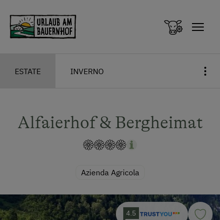
Zum Inhalt springen (Alt+0)
Zum Hauptmenü springen (Alt+1)
ESTATE
INVERNO
Alfaierhof & Bergheimat
Azienda Agricola
4.5