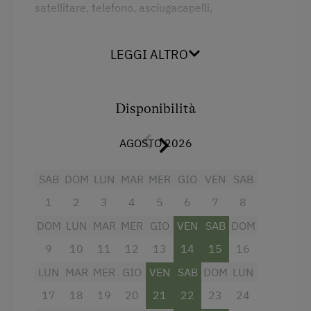
satellitare, telefono, asciugacapelli,
asciugamani, biancheria da letto, culla,
attrezzatura per la pulizia in appartamento,
LEGGI ALTRO
cassaforte, attrezzatura da cucina, bollitore,
macchina per il caffè, tostapane, frigorifero,
fornelli 4 piastre, forno.
Disponibilità
Balcone / terrazzo, vista su un paesaggio
montano unico, bevande acquistabili in casa.
AGOSTO 2026
È possibile prenotare la colazione e / o il
SAB
DOM
LUN
MAR
MER
GIO
VEN
SAB
servizio di consegna del pane.
1
2
3
4
5
6
7
8
Servizi
DOM
LUN
MAR
MER
GIO
VEN
SAB
DOM
9
10
11
12
13
14
15
16
Letto matrimoniale (kingsize)
LUN
MAR
MER
GIO
VEN
SAB
DOM
LUN
17
18
19
20
21
22
23
24