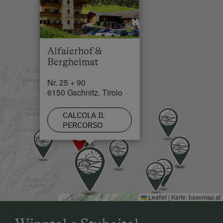
Taxi Pranger:
Auto:
Skilift in 0 km
Pista da sci di fondo in 0 km
Alfaierhof &
Bergheimat
Nr. 25 + 90
6150 Gschnitz, Tirolo
CALCOLA IL
PERCORSO
Treno:
www.bahn.de
Leaflet
|
Karte:
basemap.at
Aereo:
Aeroporto di Innsbruck