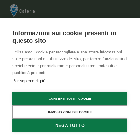
Osteria
Prodotti agricoli premiati
Informazioni sui cookie presenti in
Agricoltura biologica
questo sito
Utilizziamo i cookie per raccogliere e analizzare informazioni
sulle prestazioni e sull'utilizzo del sito, per fornire funzionalità di
social media e per migliorare e personalizzare contenuti e
pubblicità presenti.
Agriturismi nei dintorni
Per saperne di più
CONSENTI TUTTI I COOKIE
4.9
IMPOSTAZIONI DEI COOKIE
NEGA TUTTO
RICHIEDI
PRENOTA
DISPONIBILITÀ
DIRETTAMENTE