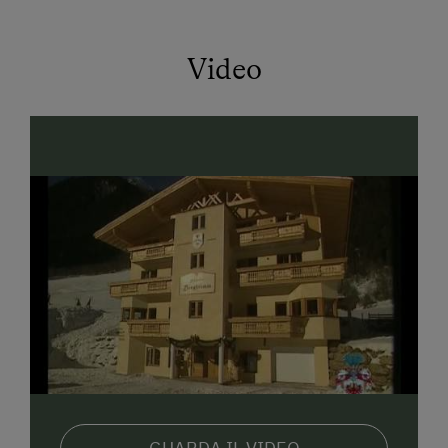
attività all’aria aperta nel cuore delle montagne
tirolesi. Passeggiate tra le malghe, spettacolari
escursioni in vetta e tante attività estive renderanno
Video
felici tutti gli amanti della natura.
Per una maggiore flessibilità, presso la nostra
struttura è possibile noleggiare anche e-bike ed
esplorare comodamente il meraviglioso paesaggio su
due ruote. Da poco offriamo inoltre piazzole per
camper immerse nella tranquillità della natura.
E a proposito! Elfi e creature misteriose che abitano
da sempre la Valle di Gschnitz hanno lasciato qui le
loro tracce e garantiscono sonni tranquilli nella
nostra suite König Elbengast, negli appartamenti
Morgentau e Bergkristall e nelle camere Goldkappl,
Tarnkappl, Kasermandl e Huetermadl.