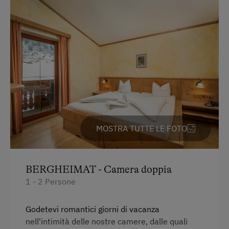
Servizi per bambini
Bambini benvenuti
Attività per bambini
Parco giochi per bambini
Giochi
Stanza dei giochi per bambini
MOSTRA TUTTE LE FOTO
Servizi dell'alloggio
Biancheria a disposizione
BERGHEIMAT - Camera doppia
Consegna di panini
1 - 2 Persone
Appartamento con colazione inclusa
Godetevi romantici giorni di vacanza
Piatti a disposizione
nell'intimità delle nostre camere, dalle quali