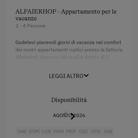
Bonifico bancario
ALFAIERHOF - Appartamento per le
vacanze
Lingue parlate sul posto
2 - 4 Persone
Tedesco
Godetevi piacevoli giorni di vacanza nel comfort
Inglese
dei nostri appartamenti rustici presso la fattoria
Alfaierhof, ciascuno dei quali è dotato di 2
Parcheggio
camere da letto separate, doccia/WC, cucina
abitabile, balcone e TV via satellite.
Parcheggio gratuito
LEGGI ALTRO
Parcheggio coperto
Servizi
Parcheggio coperto per bici
Disponibilità
Letto matrimoniale (kingsize)
Tipo di alloggio
Letto singolo
AGOSTO 2026
Prezzi ridotti in bassa stagione
SAB
DOM
LUN
MAR
MER
GIO
VEN
SAB