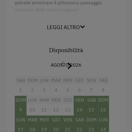
potrete ammirare il pittoresco paesaggio
Lavastoviglie
montano della nostra regione!
Cucina comune
Dotazione:
Macchina del caffè
LEGGI ALTRO
Doccia, WC, TV via satellite e telefono. Su
richiesta sono disponibili angolo cottura e
Microonde
balcone
Terrazza
Disponibilità
Stenditoio
Servizi
AGOSTO 2026
Lavatrice
Letto matrimoniale (kingsize)
SAB
DOM
LUN
MAR
MER
GIO
VEN
SAB
Ristorazione
1
2
3
4
5
6
7
8
Cucina tipica della terra
DOM
LUN
MAR
MER
GIO
VEN
SAB
DOM
Colazione a buffet
9
10
11
12
13
14
15
16
Lounge / bar
LUN
MAR
MER
GIO
VEN
SAB
DOM
LUN
Pasti esclusi
17
18
19
20
21
22
23
24