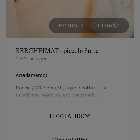
MOSTRA TUTTE LE FOTO
BERGHEIMAT - piccolo Suite
1 - 4 Persone
Arredamento:
Doccia / WC separati, angolo cottura, TV
satellitare, telefono, asciugacapelli,
asciugamani, biancheria da letto, culla,
attrezzatura per la pulizia in appartamento,
LEGGI ALTRO
cassaforte, attrezzatura da cucina, bollitore,
macchina per il caffè, tostapane, frigorifero,
fornelli 4 piastre, forno.