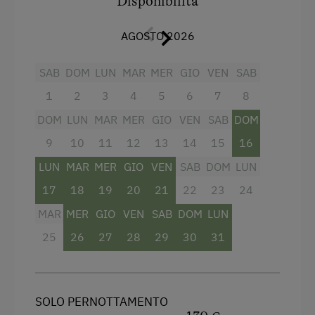
Disponibilità
Balcone / terrazzo, vista su un paesaggio
montano unico, bevande acquistabili in casa.
AGOSTO 2026
È possibile prenotare la colazione e / o il
SAB
DOM
LUN
MAR
MER
GIO
VEN
SAB
servizio di consegna del pane.
1
2
3
4
5
6
7
8
Servizi
DOM
LUN
MAR
MER
GIO
VEN
SAB
DOM
9
10
11
12
13
14
15
16
Letto matrimoniale (kingsize)
LUN
MAR
MER
GIO
VEN
SAB
DOM
LUN
17
18
19
20
21
22
23
24
MAR
MER
GIO
VEN
SAB
DOM
LUN
25
26
27
28
29
30
31
SOLO PERNOTTAMENTO