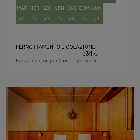
MAR
MER
GIO
VEN
SAB
DOM
LUN
Specialità regionali
25
26
27
28
29
30
31
Specialità austriache
Pernottamento e colazione
PERNOTTAMENTO E COLAZIONE
Servizi
134 €
Prezzo minimo per 2 ospiti per notte
Giornali gratuiti nella hall dell'albergo
Servizio lustrascarpe gratuito
Pulizie
Servizio telefono
Navetta per la stazione ferroviaria
Navetta per l'aeroporto
Navetta per le piste da sci