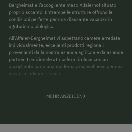
Bergheimat e l’accogliente maso Alfaierhof situato
proprio accanto. Entrambe le strutture offrono le
condizioni perfette per una rilassante vacanza in
agriturismo biologico.
All’Alfaier-Bergheimat vi aspettano camere arredate
individualmente, eccellenti prodotti regionali
provenienti dalla nostra azienda agricola e da aziende
partner, tradizionale atmosfera tirolese con un
accogliente bar e una moderna area wellness per una
vacanza indimenticabile.
Se preferite un’atmosfera più rustica, il maso
Alfaierhof offre appartamenti arredati in stile
MEHR ANZEIGEN
tradizionale, le cui origini risalgono a oltre 700 anni
fa.
In estate, nei dintorni dell’Alfaierhof & Bergheimat vi
attendono numerose possibilità per escursioni e